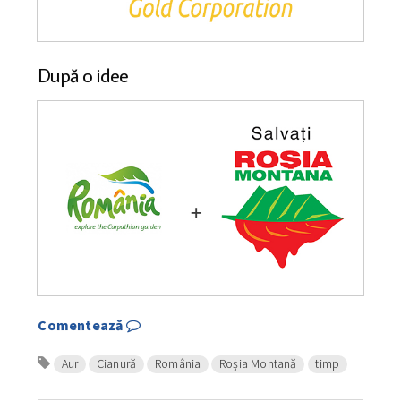
După o idee
Comentează
Aur
Cianură
România
Roşia Montană
timp