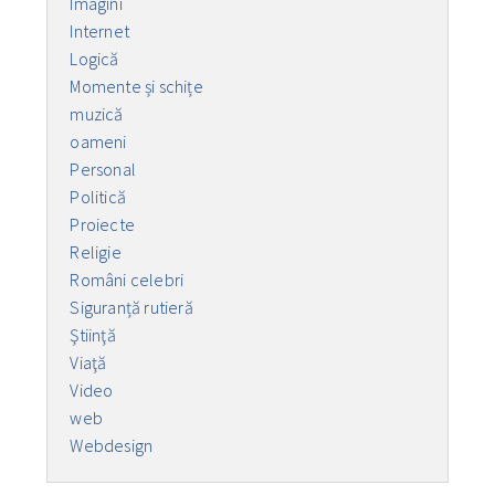
Imagini
Internet
Logică
Momente și schițe
muzică
oameni
Personal
Politică
Proiecte
Religie
Români celebri
Siguranță rutieră
Ştiinţă
Viaţă
Video
web
Webdesign