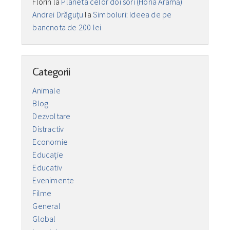
Florin
la
Planeta celor doi sori (Horia Aramă)
Andrei Drăguţu
la
Simboluri: Ideea de pe
bancnota de 200 lei
Categorii
Animale
Blog
Dezvoltare
Distractiv
Economie
Educaţie
Educativ
Evenimente
Filme
General
Global