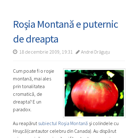
Roşia Montană e puternic
de dreapta
18 decembrie 2009, 19:31
Andrei Drăguţu
Cum poate fi o roşie
montană, mai ales
prin tonalitatea
cromatică, de
dreapta? E un
paradox.
Au reapărut
subiectul Roşia Montană
şi colindele cu
Hruşcă(cantautor celebru din Canada). Au dispărut