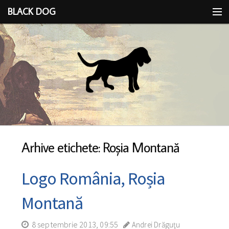
BLACK DOG
IDEEA
CU LIMBA SCOASĂ
Arhive etichete: Roşia Montană
Logo România, Roșia
Montană
8 septembrie 2013, 09:55
Andrei Drăguţu