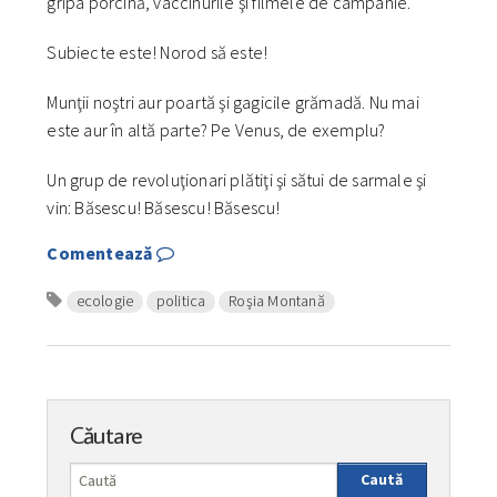
gripa porcină, vaccinurile şi filmele de campanie.
Subiecte este! Norod să este!
Munţii noştri aur poartă şi gagicile grămadă. Nu mai
este aur în altă parte? Pe Venus, de exemplu?
Un grup de revoluţionari plătiţi şi sătui de sarmale şi
vin: Băsescu! Băsescu! Băsescu!
Comentează
ecologie
politica
Roşia Montană
Căutare
Caută