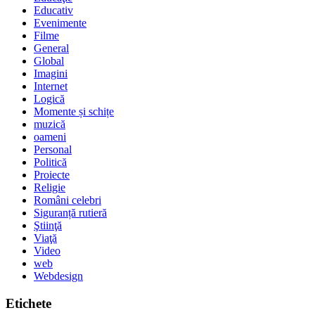
Educativ
Evenimente
Filme
General
Global
Imagini
Internet
Logică
Momente și schițe
muzică
oameni
Personal
Politică
Proiecte
Religie
Români celebri
Siguranță rutieră
Ştiinţă
Viaţă
Video
web
Webdesign
Etichete