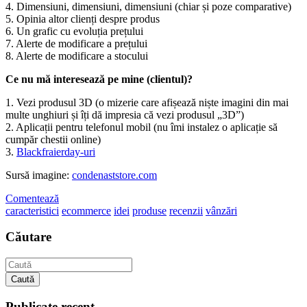
4. Dimensiuni, dimensiuni, dimensiuni (chiar și poze comparative)
5. Opinia altor clienți despre produs
6. Un grafic cu evoluția prețului
7. Alerte de modificare a prețului
8. Alerte de modificare a stocului
Ce nu mă interesează pe mine (clientul)?
1. Vezi produsul 3D (o mizerie care afișează niște imagini din mai
multe unghiuri și îți dă impresia că vezi produsul „3D”)
2. Aplicații pentru telefonul mobil (nu îmi instalez o aplicație să
cumpăr chestii online)
3.
Blackfraierday-uri
Sursă imagine:
condenaststore.com
Comentează
caracteristici
ecommerce
idei
produse
recenzii
vânzări
Căutare
Caută
Publicate recent