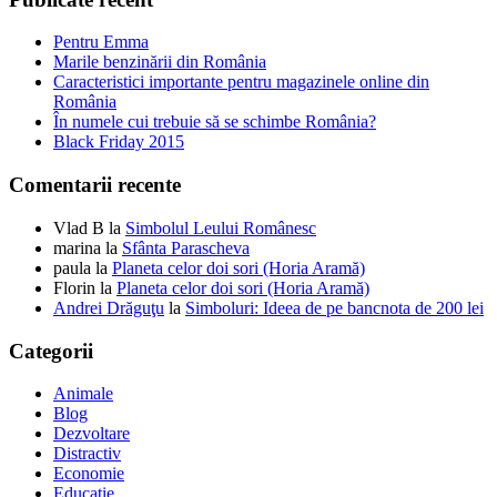
Pentru Emma
Marile benzinării din România
Caracteristici importante pentru magazinele online din
România
În numele cui trebuie să se schimbe România?
Black Friday 2015
Comentarii recente
Vlad B
la
Simbolul Leului Românesc
marina
la
Sfânta Parascheva
paula
la
Planeta celor doi sori (Horia Aramă)
Florin
la
Planeta celor doi sori (Horia Aramă)
Andrei Drăguţu
la
Simboluri: Ideea de pe bancnota de 200 lei
Categorii
Animale
Blog
Dezvoltare
Distractiv
Economie
Educaţie