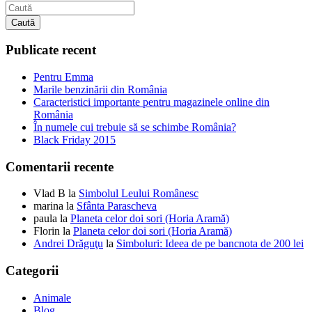
Caută
Publicate recent
Pentru Emma
Marile benzinării din România
Caracteristici importante pentru magazinele online din
România
În numele cui trebuie să se schimbe România?
Black Friday 2015
Comentarii recente
Vlad B
la
Simbolul Leului Românesc
marina
la
Sfânta Parascheva
paula
la
Planeta celor doi sori (Horia Aramă)
Florin
la
Planeta celor doi sori (Horia Aramă)
Andrei Drăguţu
la
Simboluri: Ideea de pe bancnota de 200 lei
Categorii
Animale
Blog