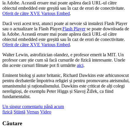
la Adobe. Această eroare mai poate apărea dacă URL-ul către
obiectul embedded este greșită sau în caz de erori de conectivitate.
Oferit de către XVE Various Embed
.
Dacă vezi acest text, atunci poate ai nevoie să instalezi Flash Player
sau o actualizare la Flash Player.
Flash Player
se poate downloada de
la Adobe. Această eroare mai poate apărea dacă URL-ul către
obiectul embedded este greșită sau în caz de erori de conectivitate.
Oferit de către XVE Various Embed
.
Walter Lewin, astrofizician olandez, e profesor emerit la MIT. Un
profesor care știe cum să facă cursurile de fizică interesante. Unele
din aceste cursuri filmate pot fi urmărite
aici
.
Eminent biolog și autor britanic, Richard Dawkins este arhicunoscut
pentru dezbaterile împotriva religiei și pentru promovarea ateismului,
umanismului și raționalismului. Dawkins este criticat de alți colegi
nereligioși, de exemplu Peter Higgs și Slavoj Žižek, ca fiind
fundamentalist.
Un singur comentariu până acum
fizică
Ştiinţă
Versus
Video
Căutare