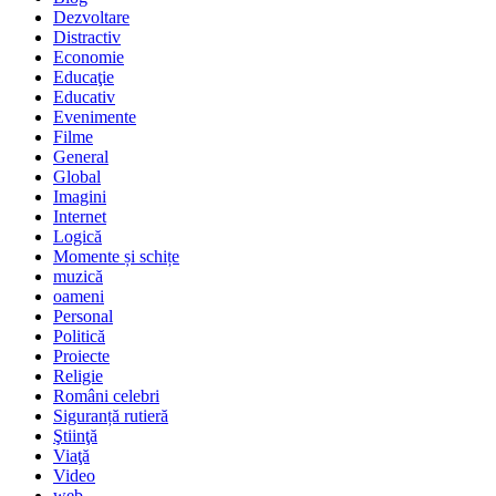
Dezvoltare
Distractiv
Economie
Educaţie
Educativ
Evenimente
Filme
General
Global
Imagini
Internet
Logică
Momente și schițe
muzică
oameni
Personal
Politică
Proiecte
Religie
Români celebri
Siguranță rutieră
Ştiinţă
Viaţă
Video
web