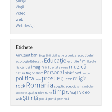
Ştiinţă
Viaţă
Video
web
Webdesign
Etichete
bani
Amuzant
cronica scepticului
Blog
BNR
civilizaţie
Educaţie
film
ecologie
Educativ
evoluţie
filosofie
muzică
Imagini
fizică
idei
libertate
it
media
Personal
pink floyd
natură
Naţionalism
poezie
prostie
politica
religie
Queen
poze
România
rock
sceptic
scepticism
simboluri
timp
Video
tv
Viaţă
spaţiu
societate
televiziune
Ştiinţă
web
şcoală
ştiinţă şi tehnică