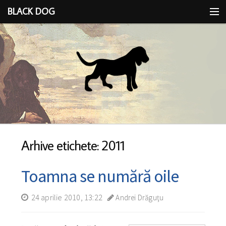
BLACK DOG
IDEEA
CU LIMBA SCOASĂ
Arhive etichete: 2011
Toamna se numără oile
24 aprilie 2010, 13:22
Andrei Drăguţu