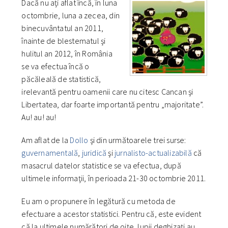
Dacă nu aţi aflat încă, în luna
octombrie, luna a zecea, din
binecuvântatul an 2011,
înainte de blestematul şi
hulitul an 2012, în România
se va efectua încă o
păcăleală de statistică,
irelevantă pentru oamenii care nu citesc Cancan şi
Libertatea, dar foarte importantă pentru „majoritate”.
Au! au! au!
Am aflat de la
Dollo
şi din următoarele trei surse:
guvernamentală
,
juridică
şi
jurnalisto-actualizabilă
că
masacrul datelor statistice se va efectua, după
ultimele informaţii, în perioada 21-30 octombrie 2011.
Eu am o propunere în legătură cu metoda de
efectuare a acestor statistici. Pentru că, este evident
că la ultimele numărători de oiţe, lupii deghizaţi au