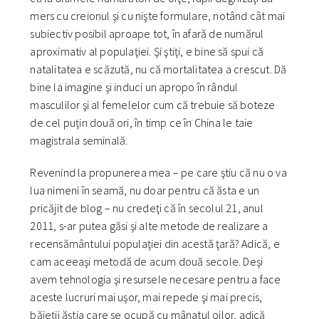
mers cu creionul şi cu nişte formulare, notând cât mai
subiectiv posibil aproape tot, în afară de numărul
aproximativ al populaţiei. Şi ştiţi, e bine să spui că
natalitatea e scăzută, nu că mortalitatea a crescut. Dă
bine la imagine şi induci un apropo în rândul
masculilor şi al femelelor cum că trebuie să boteze
de cel puţin două ori, în timp ce în China le taie
magistrala seminală.
Revenind la propunerea mea – pe care ştiu că nu o va
lua nimeni în seamă, nu doar pentru că ăsta e un
pricăjit de blog – nu credeţi că în secolul 21, anul
2011, s-ar putea găsi şi alte metode de realizare a
recensământului populaţiei din acestă ţară? Adică, e
cam aceeaşi metodă de acum două secole. Deşi
avem tehnologia şi resursele necesare pentru a face
aceste lucruri mai uşor, mai repede şi mai precis,
băieţii ăştia care se ocupă cu mânatul oilor, adică