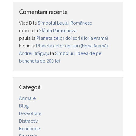
Comentarii recente
Vlad B
la
Simbolul Leului Românesc
marina
la
Sfânta Parascheva
paula
la
Planeta celor doi sori (Horia Aramă)
Florin
la
Planeta celor doi sori (Horia Aramă)
Andrei Drăguţu
la
Simboluri: Ideea de pe
bancnota de 200 lei
Categorii
Animale
Blog
Dezvoltare
Distractiv
Economie
Educaţie