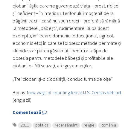
ciobanii ăştia care ne guvernează viaţa – prost, ridicol
şi ineficient – în interiorul teritoriului moştenit de la
păgânii traci – ca să nu spun draci – preferă să rămână
la metodele „băbeşti”, rudimentare. După acest
exemplu, în fiecare domeniu (educaţional, agricol,
economic etc) în care se folosesc metode perimate şi
stupide s-ar putea găsi soluţii pentru a scăpa de
obsesia pentru metodele băbeşti şi profitabile ale
ciobanilor. Mă scuzaţi, ale guvernanţilor.
„Trei ciobani şi-o ciobăniţă, conduc turma de oiţe”
Bonus:
New ways of counting leave U.S. Census behind
(engleză)
Comentează
2011
politica
recensământ
religie
România