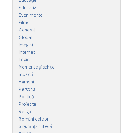
Educativ
Evenimente
Filme
General
Global
Imagini
Internet
Logică
Momente și schițe
muzică
oameni
Personal
Politică
Proiecte
Religie
Români celebri
Siguranță rutieră