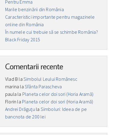
Pentru Emma
Marile benzinării din România
Caracteristici importante pentru magazinele
online din România
În numele cui trebuie să se schimbe România?
Black Friday 2015
Comentarii recente
Vlad B
la
Simbolul Leului Românesc
marina
la
Sfânta Parascheva
paula
la
Planeta celor doi sori (Horia Aramă)
Florin
la
Planeta celor doi sori (Horia Aramă)
Andrei Drăguţu
la
Simboluri: Ideea de pe
bancnota de 200 lei