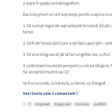
o ieşire în spaţiul extrablogosferic.
Dacă
blogmeet
-ul va fi la Ipoteşti, pentru a aplica la 
1. Să cunoşti reguli de supravieţuire în natură. Să ştii c
furnici.
2. Să fii din fundul ţării (care e de fapt capul ţării – 
3. Să ai un blog sau să ştii să faci un grătar (da, cu foc)
4. La Botoşeni nu există aeroport cu vile pe lângă el
Se acceptă limuzină sau Q7.
Va fi ca la nuntă, cu băutură, cu femei, cu fotograf…
Vezi toate cele 2 comentarii
7
blogmeet
blogtosani
botosani
pamflet