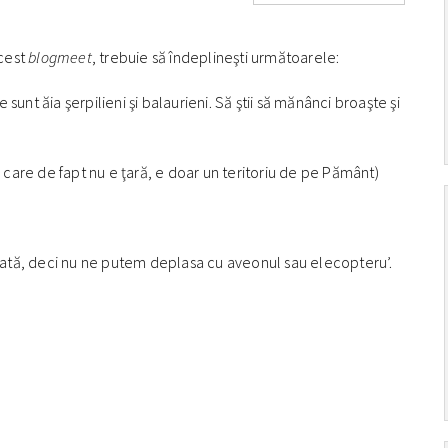
acest
blogmeet
, trebuie să îndeplineşti următoarele:
e sunt ăia şerpilieni şi balaurieni. Să ştii să mănânci broaşte şi
ţară care de fapt nu e ţară, e doar un teritoriu de pe Pământ)
, fată, deci nu ne putem deplasa cu aveonul sau elecopteru’.