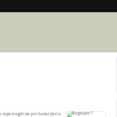
ze
nişte blogări de prin fundul ţării la