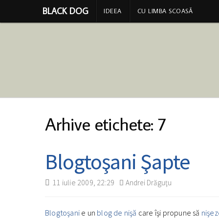
BLACK DOG
IDEEA
CU LIMBA SCOASĂ
Arhive etichete: 7
Blogtoşani Şapte
11 iulie 2009, 22:29
Andrei Drăguţu
Blogtoşani
e un
blog de nişă
care îşi propune să
nişe