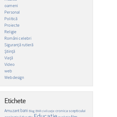
oameni
Personal
Politică
Proiecte
Religie
Români celebri
Siguranță rutieră
Ştiinţă
Viaţă
Video
web
Webdesign
Etichete
bani
Amuzant
cronica scepticului
Blog
BNR
civilizaţie
Educaţie
film