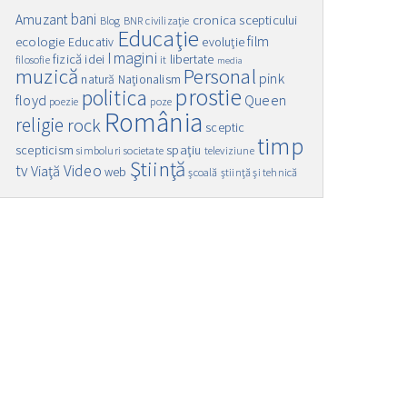
bani
Amuzant
cronica scepticului
Blog
BNR
civilizaţie
Educaţie
film
ecologie
Educativ
evoluţie
Imagini
fizică
idei
libertate
filosofie
it
media
muzică
Personal
pink
natură
Naţionalism
prostie
politica
floyd
Queen
poezie
poze
România
religie
rock
sceptic
timp
spaţiu
scepticism
simboluri
societate
televiziune
Ştiinţă
Video
tv
Viaţă
web
şcoală
ştiinţă şi tehnică