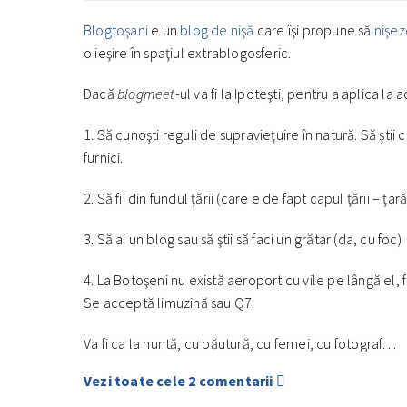
Blogtoşani
e un
blog de nişă
care îşi propune să
nişe
o ieşire în spaţiul extrablogosferic.
Dacă
blogmeet
-ul va fi la Ipoteşti, pentru a aplica la 
1. Să cunoşti reguli de supravieţuire în natură. Să ştii c
furnici.
2. Să fii din fundul ţării (care e de fapt capul ţării – 
3. Să ai un blog sau să ştii să faci un grătar (da, cu foc)
4. La Botoşeni nu există aeroport cu vile pe lângă el
Se acceptă limuzină sau Q7.
Va fi ca la nuntă, cu băutură, cu femei, cu fotograf…
Vezi toate cele 2 comentarii