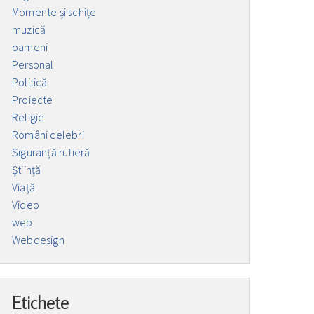
Momente și schițe
muzică
oameni
Personal
Politică
Proiecte
Religie
Români celebri
Siguranță rutieră
Ştiinţă
Viaţă
Video
web
Webdesign
Etichete