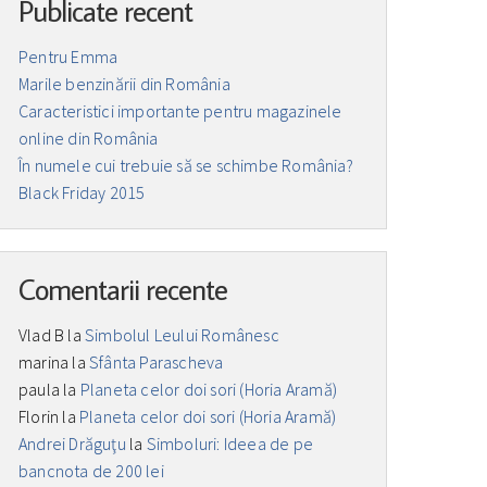
Publicate recent
Pentru Emma
Marile benzinării din România
Caracteristici importante pentru magazinele
online din România
În numele cui trebuie să se schimbe România?
Black Friday 2015
Comentarii recente
Vlad B
la
Simbolul Leului Românesc
marina
la
Sfânta Parascheva
paula
la
Planeta celor doi sori (Horia Aramă)
Florin
la
Planeta celor doi sori (Horia Aramă)
Andrei Drăguţu
la
Simboluri: Ideea de pe
bancnota de 200 lei