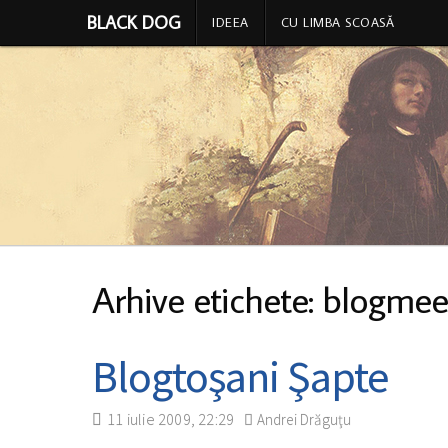
BLACK DOG
IDEEA
CU LIMBA SCOASĂ
Arhive etichete: blogmee
Blogtoşani Şapte
11 iulie 2009, 22:29
Andrei Drăguţu