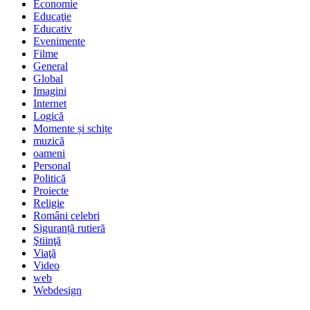
Economie
Educaţie
Educativ
Evenimente
Filme
General
Global
Imagini
Internet
Logică
Momente și schițe
muzică
oameni
Personal
Politică
Proiecte
Religie
Români celebri
Siguranță rutieră
Ştiinţă
Viaţă
Video
web
Webdesign