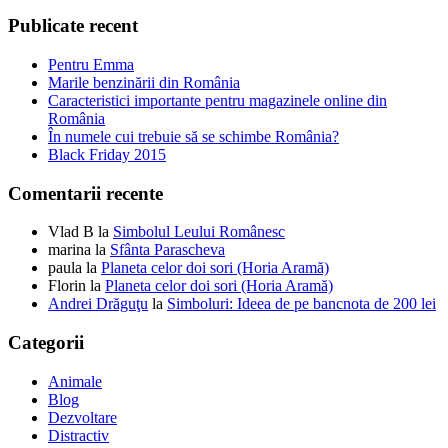
Publicate recent
Pentru Emma
Marile benzinării din România
Caracteristici importante pentru magazinele online din
România
În numele cui trebuie să se schimbe România?
Black Friday 2015
Comentarii recente
Vlad B
la
Simbolul Leului Românesc
marina
la
Sfânta Parascheva
paula
la
Planeta celor doi sori (Horia Aramă)
Florin
la
Planeta celor doi sori (Horia Aramă)
Andrei Drăguţu
la
Simboluri: Ideea de pe bancnota de 200 lei
Categorii
Animale
Blog
Dezvoltare
Distractiv