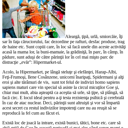
Aleargă, ţipă, urlă, smiorcăie, îţi
sar în faţa căruciorului, fac dezordine pe rafturi, desfac produse, trag
de haine etc. Sunt copiii care, în loc să facă unele din aceste activităţi
acasă la mama lor, la buni-mamaie, la grădiniţă, în parc, în câmp, în
pădure, sunt aduşi de către părinţii lor în cel mai mişto parc de
distracţie „evăr”: Hipermarket-ul.
Acolo, la Hipermarket, pe lângă steluţe şi elefănţei, Harap-Albi,
Feţi-Frumoşi, Ilene Cosânzene, unicorni înaripaţi, Spidermani şi alţi
eroi şi alte tărâmuri de vis, sunt tot felul de indivizi homo sapiens
sapiens maturi care vin special să asiste la circul micuţilor Goe şi,
chiar mai mult, abia aşteaptă ca aceştia să urle, să ţipe, să plângă, să
facă circ. E locul ideal pentru a-ţi testa rezistenţa psihică şi cerebrală
în caz de atac nuclear. Deci, părinţii sunt altruişti şi vor să împartă
acest secret cu restul indivizilor impotenţi care nu au reuşit să se
reproducă la fel cum au făcut ei.
Există loc de joacă la intrare, există bunici, tătici, bone etc. care să
abiă grijă de Goe în această perioadă şi mai ales când super-mami e