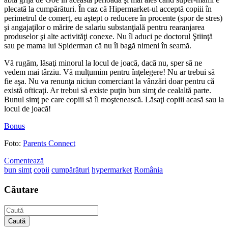
plecată la cumpărături. În caz că Hipermarket-ul acceptă copiii în
perimetrul de comerţ, eu aştept o reducere în procente (spor de stres)
şi angajaţilor o mărire de salariu substanţială pentru rearanjarea
produselor şi alte activităţi conexe. Nu îl aduci pe doctorul Ştiinţă
sau pe mama lui Spiderman că nu îi bagă nimeni în seamă.
Vă rugăm, lăsaţi minorul la locul de joacă, dacă nu, sper să ne
vedem mai târziu. Vă mulţumim pentru înţelegere! Nu ar trebui să
fie aşa. Nu va renunţa niciun comerciant la vânzări doar pentru că
există ofticaţi. Ar trebui să existe puţin bun simţ de cealaltă parte.
Bunul simţ pe care copiii să îl moştenească. Lăsaţi copiii acasă sau la
locul de joacă!
Bonus
Foto:
Parents Connect
Comentează
bun simţ
copii
cumpărături
hypermarket
România
Căutare
Caută