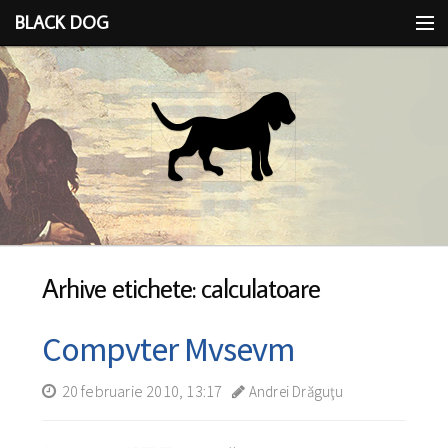
BLACK DOG
IDEEA
CU LIMBA SCOASĂ
Arhive etichete: calculatoare
Compvter Mvsevm
20 februarie 2010, 13:17
Andrei Drăguţu