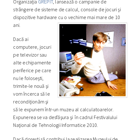
Organizaţia
GREPIT
, lansează o campanie de
strângere de sisteme de calcul, console de jocuri şi
dispozitive hardware cu o vechime mai mare de 10
ani.
Dacă ai
computere, jocuri
pe televizor sau
alte echipamente
periferice pe care
nu le foloseşti,
trimite-le nouă şi
vom încerca să le
recondiţionăm şi
să le expunem într-un muzeu al calculatoarelor.
Expunerea se va desfăşura şi în cadrul Festivalului
Naţional de Tehnologii Informatice 2010.
Dacă doreşti să contribui la realizarea Muzeului de