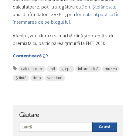
calculatoare, poţi lua legătura cu
Doru Ştefănescu
,
unul din fondatorii GREPIT, prin
formularul publicat în
însemnarea de pe blogul lui
.
Atenţie, vechitura cea mai bătrână şi potentă va fi
premiată cu participarea gratuită la FNTI 2010.
Comentează
calculatoare
fnti
grepit
informatică
muzeu
Ştiinţă
timp
vechituri
Căutare
Caută