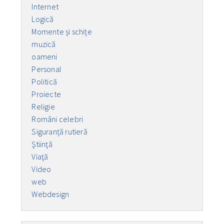
Internet
Logică
Momente și schițe
muzică
oameni
Personal
Politică
Proiecte
Religie
Români celebri
Siguranță rutieră
Ştiinţă
Viaţă
Video
web
Webdesign