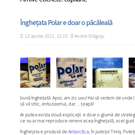
Înghețata Polar e doar o păcăleală
12 aprilie 2012, 22:33
Andrei Drăguţu
bună înghețată. Apoi, am zis: uau! Hai să vedem de unde lu
să vă stric, entuziasmul, dar… țeapă!
Ar putea exista două explicații: e doar o glumă de strate
ce nu ar mai reproduce nimeni acea înghețată, acel gust f
Înghețata e produsă de
Antarctica
, în județul Timiș. Pute