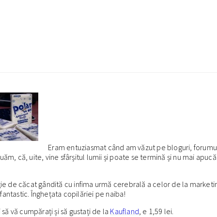
Eram entuziasmat când am văzut pe bloguri, forumuri
ăm, că, uite, vine sfârșitul lumii și poate se termină și nu mai apuc
gie de căcat gândită cu infima urmă cerebrală a celor de la marketing
antastic. Înghețata copilăriei pe naiba!
ți să vă cumpărați și să gustați de la
Kaufland
, e 1,59 lei.