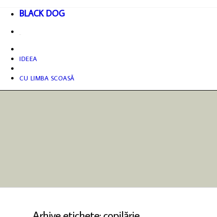
BLACK DOG
IDEEA
CU LIMBA SCOASĂ
Arhive etichete: copilărie