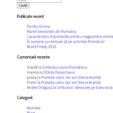
Caută
Publicate recent
Pentru Emma
Marile benzinării din România
Caracteristici importante pentru magazinele onlin
În numele cui trebuie să se schimbe România?
Black Friday 2015
Comentarii recente
Vlad B
la
Simbolul Leului Românesc
marina
la
Sfânta Parascheva
paula
la
Planeta celor doi sori (Horia Aramă)
Florin
la
Planeta celor doi sori (Horia Aramă)
Andrei Drăguţu
la
Simboluri: Ideea de pe bancnota 
Categorii
Animale
Blog