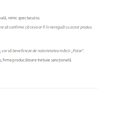
mală, nimic spectaculos.
e să confirme că ceva ar fi în neregulă cu acest produs.
a, vor să beneficieze de notorietatea mărcii „Polar”.
s
, firma producătoare trebuie sancționată.