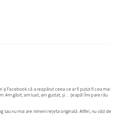
 și Facebook că a reapărut ceea ce ar fi putut fi cea mai
ăm. Am găsit, am luat, am gustat, și… țeapă! Îmi pare rău
 sau nu mai are nimeni rețeta originală. Altfel, nu văd de