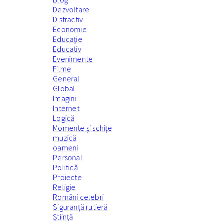
Dezvoltare
Distractiv
Economie
Educaţie
Educativ
Evenimente
Filme
General
Global
Imagini
Internet
Logică
Momente și schițe
muzică
oameni
Personal
Politică
Proiecte
Religie
Români celebri
Siguranță rutieră
Ştiinţă