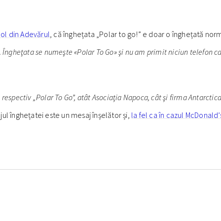
icol din Adevărul
, că înghețata „Polar to go!” e doar o înghețată nor
 Îngheţata se numeşte «Polar To Go» şi nu am primit niciun telefon car
, respectiv „Polar To Go”, atât Asociaţia Napoca, cât şi firma Antarctic
ul înghețatei este un mesaj înșelător și,
la fel ca în cazul McDonald’