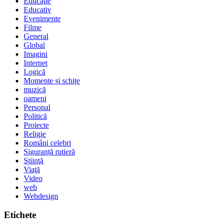
Educaţie
Educativ
Evenimente
Filme
General
Global
Imagini
Internet
Logică
Momente și schițe
muzică
oameni
Personal
Politică
Proiecte
Religie
Români celebri
Siguranță rutieră
Ştiinţă
Viaţă
Video
web
Webdesign
Etichete