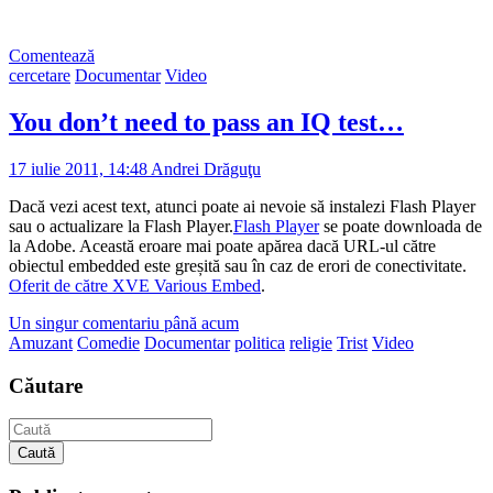
Comentează
cercetare
Documentar
Video
You don’t need to pass an IQ test…
17 iulie 2011, 14:48
Andrei Drăguţu
Dacă vezi acest text, atunci poate ai nevoie să instalezi Flash Player
sau o actualizare la Flash Player.
Flash Player
se poate downloada de
la Adobe. Această eroare mai poate apărea dacă URL-ul către
obiectul embedded este greșită sau în caz de erori de conectivitate.
Oferit de către XVE Various Embed
.
Un singur comentariu până acum
Amuzant
Comedie
Documentar
politica
religie
Trist
Video
Căutare
Caută