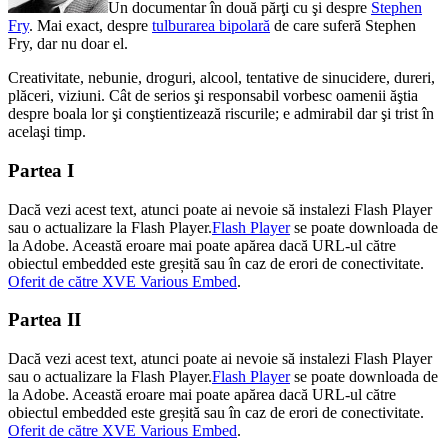
Un documentar în două părţi cu şi despre
Stephen
Fry
. Mai exact, despre
tulburarea bipolară
de care suferă Stephen
Fry, dar nu doar el.
Creativitate, nebunie, droguri, alcool, tentative de sinucidere, dureri,
plăceri, viziuni. Cât de serios şi responsabil vorbesc oamenii ăştia
despre boala lor şi conştientizează riscurile; e admirabil dar şi trist în
acelaşi timp.
Partea I
Dacă vezi acest text, atunci poate ai nevoie să instalezi Flash Player
sau o actualizare la Flash Player.
Flash Player
se poate downloada de
la Adobe. Această eroare mai poate apărea dacă URL-ul către
obiectul embedded este greșită sau în caz de erori de conectivitate.
Oferit de către XVE Various Embed
.
Partea II
Dacă vezi acest text, atunci poate ai nevoie să instalezi Flash Player
sau o actualizare la Flash Player.
Flash Player
se poate downloada de
la Adobe. Această eroare mai poate apărea dacă URL-ul către
obiectul embedded este greșită sau în caz de erori de conectivitate.
Oferit de către XVE Various Embed
.