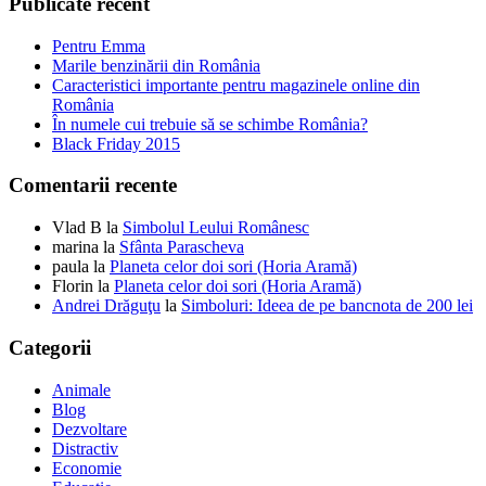
Publicate recent
Pentru Emma
Marile benzinării din România
Caracteristici importante pentru magazinele online din
România
În numele cui trebuie să se schimbe România?
Black Friday 2015
Comentarii recente
Vlad B
la
Simbolul Leului Românesc
marina
la
Sfânta Parascheva
paula
la
Planeta celor doi sori (Horia Aramă)
Florin
la
Planeta celor doi sori (Horia Aramă)
Andrei Drăguţu
la
Simboluri: Ideea de pe bancnota de 200 lei
Categorii
Animale
Blog
Dezvoltare
Distractiv
Economie