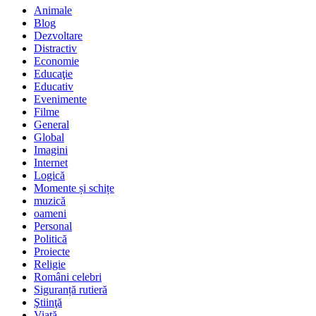
Animale
Blog
Dezvoltare
Distractiv
Economie
Educaţie
Educativ
Evenimente
Filme
General
Global
Imagini
Internet
Logică
Momente și schițe
muzică
oameni
Personal
Politică
Proiecte
Religie
Români celebri
Siguranță rutieră
Ştiinţă
Viaţă