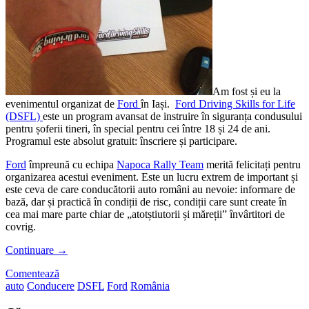
Am fost și eu la
evenimentul organizat de
Ford
în Iași.
Ford Driving Skills for Life
(DSFL)
este un program avansat de instruire în siguranța condusului
pentru șoferii tineri, în special pentru cei între 18 și 24 de ani.
Programul este absolut gratuit: înscriere și participare.
Ford
împreună cu echipa
Napoca Rally Team
merită felicitați pentru
organizarea acestui eveniment. Este un lucru extrem de important și
este ceva de care conducătorii auto români au nevoie: informare de
bază, dar și practică în condiții de risc, condiții care sunt create în
cea mai mare parte chiar de „atotștiutorii și măreții” învârtitori de
covrig.
Continuare
→
Comentează
auto
Conducere
DSFL
Ford
România