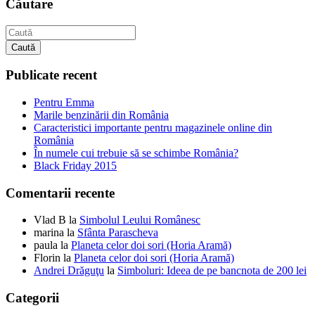
Căutare
Caută
Publicate recent
Pentru Emma
Marile benzinării din România
Caracteristici importante pentru magazinele online din
România
În numele cui trebuie să se schimbe România?
Black Friday 2015
Comentarii recente
Vlad B
la
Simbolul Leului Românesc
marina
la
Sfânta Parascheva
paula
la
Planeta celor doi sori (Horia Aramă)
Florin
la
Planeta celor doi sori (Horia Aramă)
Andrei Drăguţu
la
Simboluri: Ideea de pe bancnota de 200 lei
Categorii