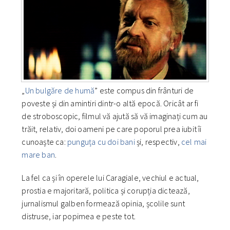
„
Un bulgăre de humă
” este compus din frânturi de
poveste și din amintiri dintr-o altă epocă. Oricât ar fi
de stroboscopic, filmul vă ajută să vă imaginați cum au
trăit, relativ, doi oameni pe care poporul prea iubit îi
cunoaște ca:
punguța cu doi bani
și, respectiv,
cel mai
mare ban
.
La fel ca și în operele lui Caragiale, vechiul e actual,
prostia e majoritară, politica și corupția dictează,
jurnalismul galben formează opinia, școlile sunt
distruse, iar popimea e peste tot.