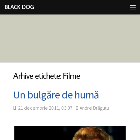
BLACK DOG
IDEEA
CU LIMBA SCOASĂ
Arhive etichete: Filme
Un bulgăre de humă
21 decembrie 2011, 03:07
Andrei Drăguţu