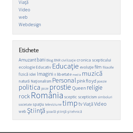
Viaţă
Video
web
Webdesign
Etichete
bani
Amuzant
cronica scepticului
Blog
BNR
civilizaţie
Educaţie
film
ecologie
Educativ
evoluţie
filosofie
muzică
Imagini
fizică
idei
libertate
it
media
Personal
pink floyd
natură
Naţionalism
poezie
prostie
politica
religie
Queen
poze
România
rock
sceptic
scepticism
simboluri
timp
Video
tv
Viaţă
spaţiu
societate
televiziune
Ştiinţă
web
şcoală
ştiinţă şi tehnică