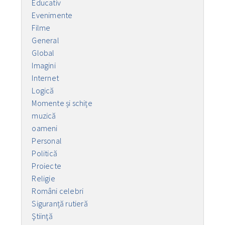
Educativ
Evenimente
Filme
General
Global
Imagini
Internet
Logică
Momente și schițe
muzică
oameni
Personal
Politică
Proiecte
Religie
Români celebri
Siguranță rutieră
Ştiinţă