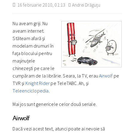
16 februarie 2010, 01:13
Andrei Drăguţu
Nu aveam griji. Nu
aveam internet.
Stăteam afară şi
modelam drumuri în
faţa blocului pentru
maşinuţele
chinezeşti pe care le
cumpăram de la librărie. Seara, la TV, erau
Airwolf
pe
TVR şi
Knight Rider
pe Tele7ABC. Ah, şi
Teleenciclopedia
.
Mai jos sunt genericele celor două seriale.
Airwolf
Dacă vezi acest text, atunci poate ai nevoie să