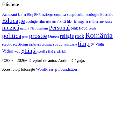
Etichete
bani
Amuzant
cronica scepticului
ecologie
Educativ
Blog
BNR
civilizaţie
Educaţie
Imagini
film
fizică
evoluţie
idei
libertate
filosofie
it
media
muzică
Personal
pink floyd
natură
Naţionalism
poezie
România
prostie
politica
religie
rock
Queen
poze
timp
tv
Viaţă
spaţiu
sceptic
scepticism
simboluri
societate
televiziune
Ştiinţă
Video
web
şcoală
ştiinţă şi tehnică
©2008 - 2026+ Drepturi de autor, Andrei Drăguțu.
Acest blog folosește
WordPress
și
Foundation