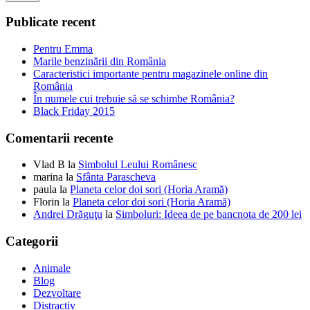
Publicate recent
Pentru Emma
Marile benzinării din România
Caracteristici importante pentru magazinele online din
România
În numele cui trebuie să se schimbe România?
Black Friday 2015
Comentarii recente
Vlad B
la
Simbolul Leului Românesc
marina
la
Sfânta Parascheva
paula
la
Planeta celor doi sori (Horia Aramă)
Florin
la
Planeta celor doi sori (Horia Aramă)
Andrei Drăguţu
la
Simboluri: Ideea de pe bancnota de 200 lei
Categorii
Animale
Blog
Dezvoltare
Distractiv