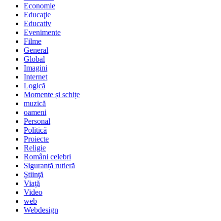
Economie
Educaţie
Educativ
Evenimente
Filme
General
Global
Imagini
Internet
Logică
Momente și schițe
muzică
oameni
Personal
Politică
Proiecte
Religie
Români celebri
Siguranță rutieră
Ştiinţă
Viaţă
Video
web
Webdesign