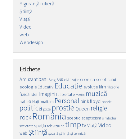
Siguranță rutieră
Ştiinţă
Viaţă
Video
web
Webdesign
Etichete
bani
Amuzant
cronica scepticului
Blog
BNR
civilizaţie
Educaţie
film
ecologie
Educativ
evoluţie
filosofie
muzică
Imagini
fizică
idei
libertate
it
media
Personal
pink floyd
natură
Naţionalism
poezie
prostie
politica
religie
Queen
poze
România
rock
sceptic
scepticism
simboluri
timp
Video
tv
Viaţă
spaţiu
societate
televiziune
Ştiinţă
web
şcoală
ştiinţă şi tehnică