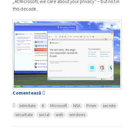
„At Microsoft, we care about your privacy” – but not in
this decade.
Comentează
intimitate
it
Microsoft
NSA
Prism
secrete
securitate
social
web
windows