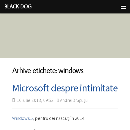
BLACK DOG
IDEEA
CU LIMBA SCOASĂ
Arhive etichete: windows
Microsoft despre intimitate
16 iulie 2013, 09:52
Andrei Drăguţu
Windows 5
, pentru cei născuți în 2014.