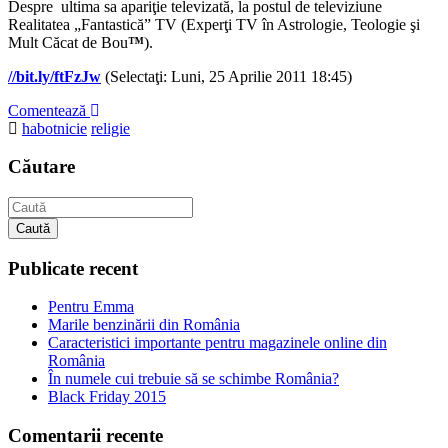
Despre ultima sa apariţie televizată, la postul de televiziune
Realitatea „Fantastică” TV (Experţi TV în Astrologie, Teologie şi
Mult Căcat de Bou
™
).
//bit.ly/ftFzJw
(Selectaţi: Luni, 25 Aprilie 2011 18:45)
Comentează
habotnicie
religie
Căutare
Caută
Publicate recent
Pentru Emma
Marile benzinării din România
Caracteristici importante pentru magazinele online din
România
În numele cui trebuie să se schimbe România?
Black Friday 2015
Comentarii recente