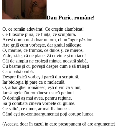
Dan Puric, române!
O, ce român adevărat! Ce creştin alambicat!
Ce filosofie pură, ce fiinţă, ce sculptură.
Acest domn nu-i doar un om, ci un înger păzitor.
Are grijă cum vorbeşte, dar graiul stâlceşte.
O, martire, ce frumos, ce duios şi ce mieros,
Zi-le, zi-le, că ne place. Zi cuvinte şi nu tace!
Cât de simplu ne croieşti mintea noastră slabă,
Cu basme şi cu poveşti despre cum e să trăieşti
Ca o babă oarbă.
Despre fizică vorbeşti parcă din scriptură,
Iar biologia îţi pare ca o moleculă.
O, arhanghel românesc, eşti divin ca vinul,
Iar sângele tău românesc usucă pelinul.
O dorinţă aş mai avea, pentru raţiune,
Să-ţi combată cineva vorbele cu glume.
Ce satiră, ce umor, ar mai fi atuncea.
Când eşti ne-contraargumentat poţi corupe lumea.
(Aceasta doar în cazul în care presupunem că are argumente)