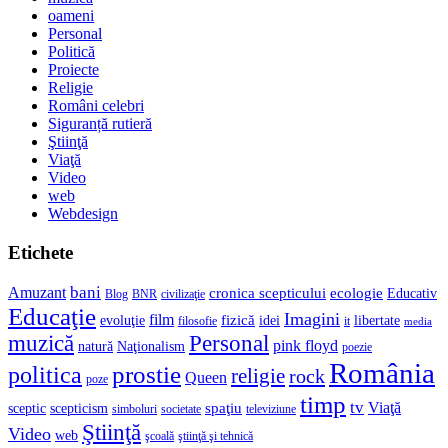
oameni
Personal
Politică
Proiecte
Religie
Români celebri
Siguranță rutieră
Ştiinţă
Viaţă
Video
web
Webdesign
Etichete
bani
Amuzant
cronica scepticului
ecologie
Educativ
Blog
BNR
civilizaţie
Educaţie
Imagini
film
fizică
evoluţie
idei
libertate
filosofie
it
media
muzică
Personal
pink floyd
natură
Naţionalism
poezie
România
prostie
politica
religie
rock
Queen
poze
timp
tv
Viaţă
spaţiu
sceptic
scepticism
simboluri
societate
televiziune
Ştiinţă
Video
web
şcoală
ştiinţă şi tehnică