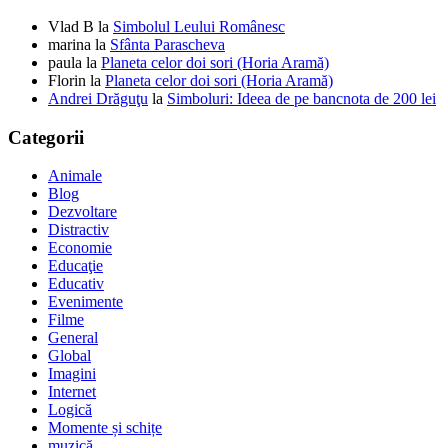
Vlad B
la
Simbolul Leului Românesc
marina
la
Sfânta Parascheva
paula
la
Planeta celor doi sori (Horia Aramă)
Florin
la
Planeta celor doi sori (Horia Aramă)
Andrei Drăguţu
la
Simboluri: Ideea de pe bancnota de 200 lei
Categorii
Animale
Blog
Dezvoltare
Distractiv
Economie
Educaţie
Educativ
Evenimente
Filme
General
Global
Imagini
Internet
Logică
Momente și schițe
muzică