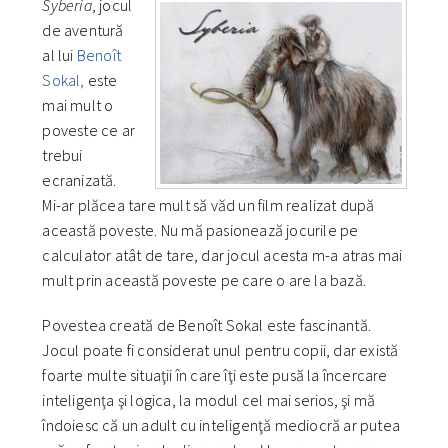
Syberia
, jocul
de aventură
al lui
Benoît
Sokal,
este
mai mult o
poveste ce ar
trebui
ecranizată.
Mi-ar plăcea tare mult să văd un film realizat după
această poveste. Nu mă pasionează jocurile pe
calculator atât de tare, dar jocul acesta m-a atras mai
mult prin această poveste pe care o are la bază.
Povestea creată de Benoît Sokal este fascinantă.
Jocul poate fi considerat unul pentru copii, dar există
foarte multe situaţii în care îţi este pusă la încercare
inteligenţa şi logica, la modul cel mai serios, şi mă
îndoiesc că un adult cu inteligenţă mediocră ar putea