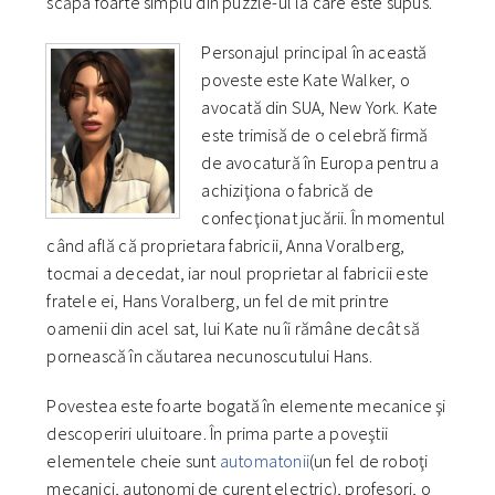
scăpa foarte simplu din puzzle-ul la care este supus.
Personajul principal în această
poveste este Kate Walker, o
avocată din SUA, New York. Kate
este trimisă de o celebră firmă
de avocatură în Europa pentru a
achiziţiona o fabrică de
confecţionat jucării. În momentul
când află că proprietara fabricii, Anna Voralberg,
tocmai a decedat, iar noul proprietar al fabricii este
fratele ei, Hans Voralberg, un fel de mit printre
oamenii din acel sat, lui Kate nu îi rămâne decât să
pornească în căutarea necunoscutului Hans.
Povestea este foarte bogată în elemente mecanice şi
descoperiri uluitoare. În prima parte a poveştii
elementele cheie sunt
automatonii
(un fel de roboţi
mecanici, autonomi de curent electric), profesori, o