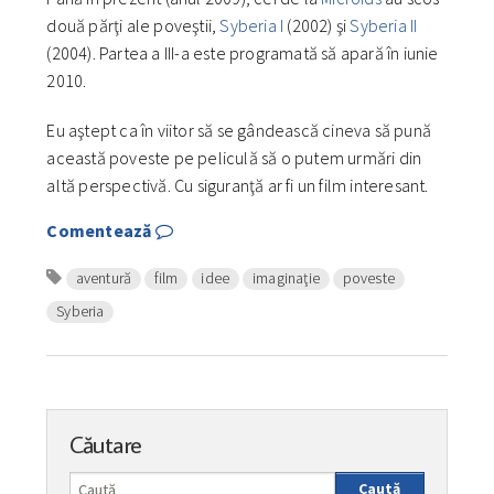
două părţi ale poveştii,
Syberia I
(2002) şi
Syberia II
(2004). Partea a III-a este programată să apară în iunie
2010.
Eu aştept ca în viitor să se gândească cineva să pună
această poveste pe peliculă să o putem urmări din
altă perspectivă. Cu siguranţă ar fi un film interesant.
Comentează
aventură
film
idee
imaginaţie
poveste
Syberia
Căutare
Caută