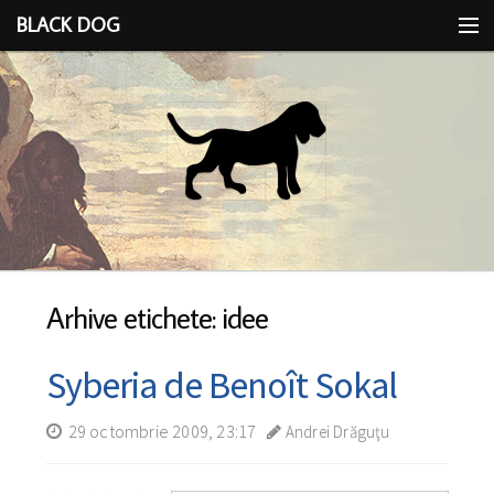
BLACK DOG
IDEEA
CU LIMBA SCOASĂ
Arhive etichete: idee
Syberia de Benoît Sokal
29 octombrie 2009, 23:17
Andrei Drăguţu