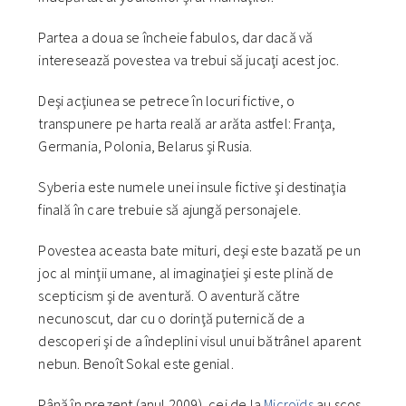
Partea a doua se încheie fabulos, dar dacă vă
interesează povestea va trebui să jucaţi acest joc.
Deşi acţiunea se petrece în locuri fictive, o
transpunere pe harta reală ar arăta astfel: Franţa,
Germania, Polonia, Belarus şi Rusia.
Syberia este numele unei insule fictive şi destinaţia
finală în care trebuie să ajungă personajele.
Povestea aceasta bate mituri, deşi este bazată pe un
joc al minţii umane, al imaginaţiei şi este plină de
scepticism şi de aventură. O aventură către
necunoscut, dar cu o dorinţă puternică de a
descoperi şi de a îndeplini visul unui bătrânel aparent
nebun. Benoît Sokal este genial.
Până în prezent (anul 2009), cei de la
Microïds
au scos