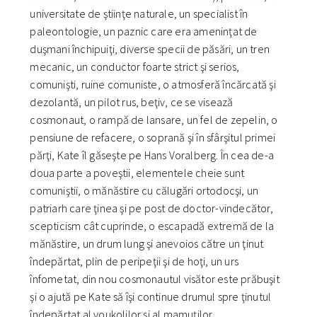
universitate de ştiinţe naturale, un specialist în
paleontologie, un paznic care era ameninţat de
duşmani închipuiţi, diverse specii de păsări, un tren
mecanic, un conductor foarte strict şi serios,
comunişti, ruine comuniste, o atmosferă încărcată şi
dezolantă, un pilot rus, beţiv, ce se visează
cosmonaut, o rampă de lansare, un fel de zepelin, o
pensiune de refacere, o soprană şi în sfârşitul primei
părţi, Kate îl găseşte pe Hans Voralberg. În cea de-a
doua parte a poveştii, elementele cheie sunt
comuniştii, o mănăstire cu călugări ortodocşi, un
patriarh care ţinea şi pe post de doctor-vindecător,
scepticism cât cuprinde, o escapadă extremă de la
mănăstire, un drum lung şi anevoios către un ţinut
îndepărtat, plin de peripeţii şi de hoţi, un urs
înfometat, din nou cosmonautul visător este prăbuşit
şi o ajută pe Kate să îşi continue drumul spre ţinutul
îndepărtat al youkolilor şi al mamuţilor.