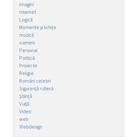
Imagini
Internet
Logică
Momente și schițe
muzică
oameni
Personal
Politică
Proiecte
Religie
Români celebri
Siguranță rutieră
Ştiinţă
Viaţă
Video
web
Webdesign