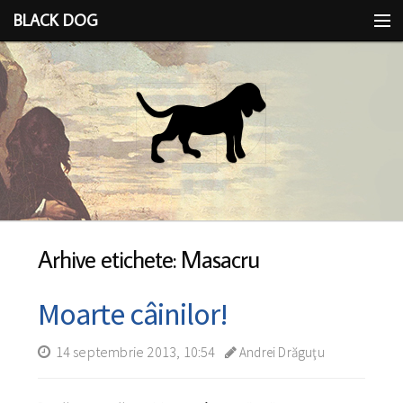
BLACK DOG
IDEEA
CU LIMBA SCOASĂ
Arhive etichete: Masacru
Moarte câinilor!
14 septembrie 2013, 10:54
Andrei Drăguţu