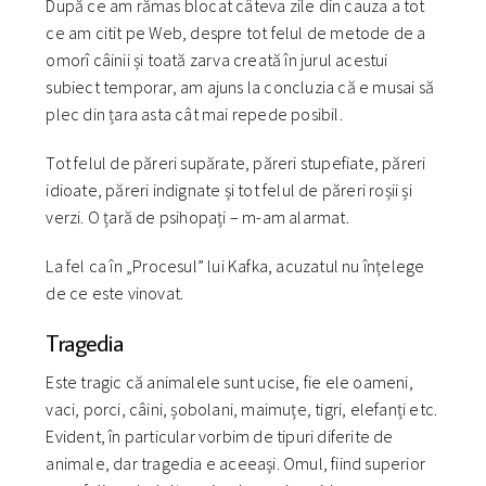
După ce am rămas blocat câteva zile din cauza a tot
ce am citit pe Web, despre tot felul de metode de a
omorî câinii și toată zarva creată în jurul acestui
subiect temporar, am ajuns la concluzia că e musai să
plec din țara asta cât mai repede posibil.
Tot felul de păreri supărate, păreri stupefiate, păreri
idioate, păreri indignate și tot felul de păreri roșii și
verzi. O țară de psihopați – m-am alarmat.
La fel ca în „Procesul” lui Kafka, acuzatul nu înțelege
de ce este vinovat.
Tragedia
Este tragic că animalele sunt ucise, fie ele oameni,
vaci, porci, câini, șobolani, maimuțe, tigri, elefanți etc.
Evident, în particular vorbim de tipuri diferite de
animale, dar tragedia e aceeași. Omul, fiind superior