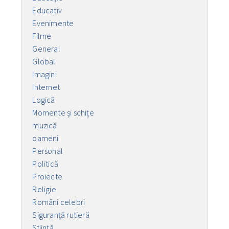
Educativ
Evenimente
Filme
General
Global
Imagini
Internet
Logică
Momente și schițe
muzică
oameni
Personal
Politică
Proiecte
Religie
Români celebri
Siguranță rutieră
Ştiinţă