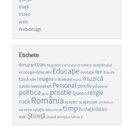
Viaţă
Video
web
Webdesign
Etichete
bani
Amuzant
cronica scepticului
Blog
BNR
civilizaţie
Educaţie
film
ecologie
Educativ
evoluţie
filosofie
muzică
Imagini
fizică
idei
libertate
it
media
Personal
pink floyd
natură
Naţionalism
poezie
prostie
politica
religie
Queen
poze
România
rock
sceptic
scepticism
simboluri
timp
Video
tv
Viaţă
spaţiu
societate
televiziune
Ştiinţă
web
şcoală
ştiinţă şi tehnică