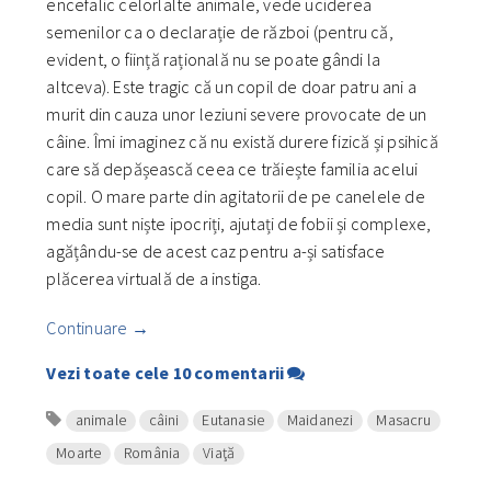
encefalic celorlalte animale, vede uciderea
semenilor ca o declarație de război (pentru că,
evident, o ființă rațională nu se poate gândi la
altceva). Este tragic că un copil de doar patru ani a
murit din cauza unor leziuni severe provocate de un
câine. Îmi imaginez că nu există durere fizică și psihică
care să depășească ceea ce trăiește familia acelui
copil. O mare parte din agitatorii de pe canelele de
media sunt niște ipocriți, ajutați de fobii și complexe,
agățându-se de acest caz pentru a-și satisface
plăcerea virtuală de a instiga.
Continuare
→
Vezi toate cele 10 comentarii
animale
câini
Eutanasie
Maidanezi
Masacru
Moarte
România
Viaţă