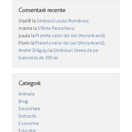
Comentarii recente
Vlad B
la
Simbolul Leului Românesc
marina
la
Sfânta Parascheva
paula
la
Planeta celor doi sori (Horia Aramă)
Florin
la
Planeta celor doi sori (Horia Aramă)
Andrei Drăguţu
la
Simboluri: Ideea de pe
bancnota de 200 lei
Categorii
Animale
Blog
Dezvoltare
Distractiv
Economie
Educaţie