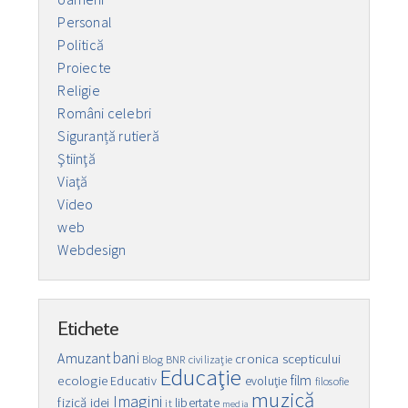
Personal
Politică
Proiecte
Religie
Români celebri
Siguranță rutieră
Ştiinţă
Viaţă
Video
web
Webdesign
Etichete
bani
Amuzant
cronica scepticului
Blog
BNR
civilizaţie
Educaţie
film
ecologie
Educativ
evoluţie
filosofie
muzică
Imagini
fizică
idei
libertate
it
media