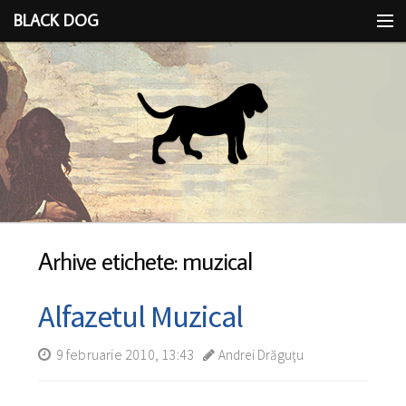
BLACK DOG
IDEEA
CU LIMBA SCOASĂ
Arhive etichete: muzical
Alfazetul Muzical
9 februarie 2010, 13:43
Andrei Drăguţu