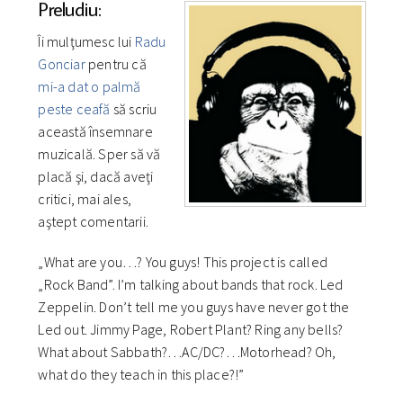
Preludiu:
Îi mulţumesc lui
Radu
Gonciar
pentru că
mi-a dat o palmă
peste ceafă
să scriu
această însemnare
muzicală. Sper să vă
placă şi, dacă aveţi
critici, mai ales,
aştept comentarii.
„What are you…? You guys! This project is called
„Rock Band”. I’m talking about bands that rock. Led
Zeppelin. Don’t tell me you guys have never got the
Led out. Jimmy Page, Robert Plant? Ring any bells?
What about Sabbath?…AC/DC?…Motorhead? Oh,
what do they teach in this place?!”