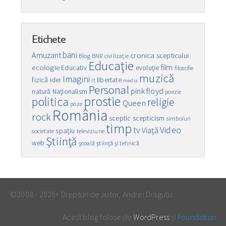
Etichete
bani
Amuzant
cronica scepticului
Blog
BNR
civilizaţie
Educaţie
film
ecologie
Educativ
evoluţie
filosofie
muzică
Imagini
fizică
idei
libertate
it
media
Personal
pink floyd
natură
Naţionalism
poezie
prostie
politica
religie
Queen
poze
România
rock
sceptic
scepticism
simboluri
timp
Video
tv
Viaţă
spaţiu
societate
televiziune
Ştiinţă
web
şcoală
ştiinţă şi tehnică
©2008 - 2026+ Drepturi de autor, Andrei Drăguțu.
Acest blog folosește
WordPress
și
Foundation