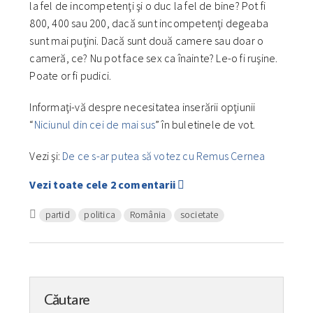
la fel de incompetenţi şi o duc la fel de bine? Pot fi
800, 400 sau 200, dacă sunt incompetenţi degeaba
sunt mai puţini. Dacă sunt două camere sau doar o
cameră, ce? Nu pot face sex ca înainte? Le-o fi ruşine.
Poate or fi pudici.
Informaţi-vă despre necesitatea inserării opţiunii
“
Niciunul din cei de mai sus
” în buletinele de vot.
Vezi şi:
De ce s-ar putea să votez cu Remus Cernea
Vezi toate cele 2 comentarii
partid
politica
România
societate
Căutare