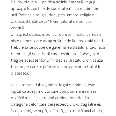
Da, da, bla, bla… politica ne influenţează viaţa şi
aproape tot ce ţine de societatea în care trăim, zic
unii. Politica e religie, deci, prin urmare, religia e
politică. Bă, ştiţi ceva? M-am săturat de politica
voastră.
Un aspect dubios al politicii constă în faptul că există
nişte oameni care atrag privirile de fiecare dată când
trebuie să se ocupe de guvernarea statului şi să-şi facă
datoria faţă de indivizii care respiră, se târăsc şi şi-o
trag pe acest teritoriu, fiind sclavi ai statului din cauza
taxelor pe care le plătesc sau pe care ar trebui să le
plătească.
Un alt aspect dubios, strâns legat de primul, este
faptul că aceşti indivizi care compun marea masă
politică n-au nicio treabă cu vieţuitoarele din
categoria celor care cer respect. Ei şi-o trag între ei,
îşi dau limbi, se pupă, se înjură, şi-o freacă unul altuia,