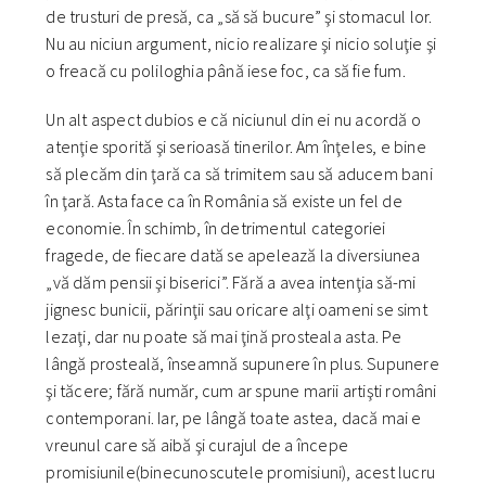
de trusturi de presă, ca „să să bucure” şi stomacul lor.
Nu au niciun argument, nicio realizare şi nicio soluţie şi
o freacă cu poliloghia până iese foc, ca să fie fum.
Un alt aspect dubios e că niciunul din ei nu acordă o
atenţie sporită şi serioasă tinerilor. Am înţeles, e bine
să plecăm din ţară ca să trimitem sau să aducem bani
în ţară. Asta face ca în România să existe un fel de
economie. În schimb, în detrimentul categoriei
fragede, de fiecare dată se apelează la diversiunea
„vă dăm pensii şi biserici”. Fără a avea intenţia să-mi
jignesc bunicii, părinţii sau oricare alţi oameni se simt
lezaţi, dar nu poate să mai ţină prosteala asta. Pe
lângă prosteală, înseamnă supunere în plus. Supunere
şi tăcere; fără număr, cum ar spune marii artişti români
contemporani. Iar, pe lângă toate astea, dacă mai e
vreunul care să aibă şi curajul de a începe
promisiunile(binecunoscutele promisiuni), acest lucru