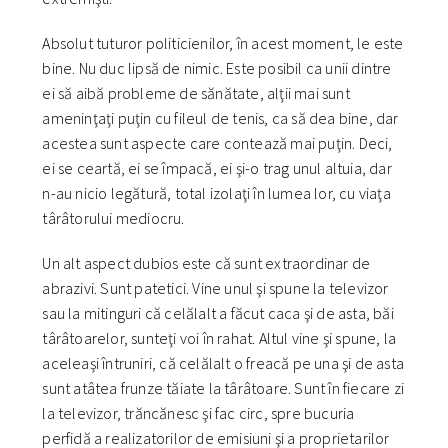
Absolut tuturor politicienilor, în acest moment, le este
bine. Nu duc lipsă de nimic. Este posibil ca unii dintre
ei să aibă probleme de sănătate, alţii mai sunt
ameninţaţi puţin cu fileul de tenis, ca să dea bine, dar
acestea sunt aspecte care contează mai puţin. Deci,
ei se ceartă, ei se împacă, ei şi-o trag unul altuia, dar
n-au nicio legătură, total izolaţi în lumea lor, cu viaţa
târâtorului mediocru.
Un alt aspect dubios este că sunt extraordinar de
abrazivi. Sunt patetici. Vine unul şi spune la televizor
sau la mitinguri că celălalt a făcut caca şi de asta, băi
târâtoarelor, sunteţi voi în rahat. Altul vine şi spune, la
aceleaşi întruniri, că celălalt o freacă pe una şi de asta
sunt atâtea frunze tăiate la târâtoare. Sunt în fiecare zi
la televizor, trăncănesc şi fac circ, spre bucuria
perfidă a realizatorilor de emisiuni şi a proprietarilor