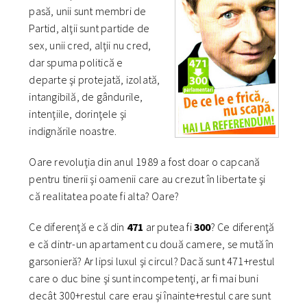
pasă, unii sunt membri de
Partid, alţii sunt partide de
sex, unii cred, alţii nu cred,
dar spuma politică e
departe şi protejată, izolată,
intangibilă, de gândurile,
intenţiile, dorinţele şi
indignările noastre.
Oare revoluţia din anul 1989 a fost doar o capcană
pentru tinerii şi oamenii care au crezut în libertate şi
că realitatea poate fi alta? Oare?
Ce diferenţă e că din
471
ar putea fi
300
? Ce diferenţă
e că dintr-un apartament cu două camere, se mută în
garsonieră? Ar lipsi luxul şi circul? Dacă sunt 471+restul
care o duc bine şi sunt incompetenţi, ar fi mai buni
decât 300+restul care erau şi înainte+restul care sunt