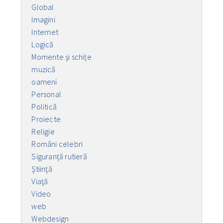
Global
Imagini
Internet
Logică
Momente și schițe
muzică
oameni
Personal
Politică
Proiecte
Religie
Români celebri
Siguranță rutieră
Ştiinţă
Viaţă
Video
web
Webdesign