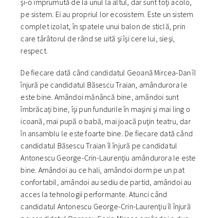
şi-o împrumută de la unul la altul, dar sunt toţi acolo,
pe sistem. Ei au propriul lor ecosistem. Este un sistem
complet izolat, în spatele unui balon de sticlă, prin
care târâtorul de rând se uită şi îşi cere lui, sieşi,
respect.
De fiecare dată când candidatul Geoană Mircea-Dan îl
înjură pe candidatul Băsescu Traian, amândurora le
este bine. Amândoi mănâncă bine, amândoi sunt
îmbrăcaţi bine, îşi pun fundurile în maşini şi mai ling o
icoană, mai pupă o babă, mai joacă puţin teatru, dar
în ansamblu le este foarte bine. De fiecare dată când
candidatul Băsescu Traian îl înjură pe candidatul
Antonescu George-Crin-Laurenţiu amândurora le este
bine. Amândoi au ce hali, amândoi dorm pe un pat
confortabil, amândoi au sediu de partid, amândoi au
acces la tehnologii performante. Atunci când
candidatul Antonescu George-Crin-Laurenţiu îl înjură