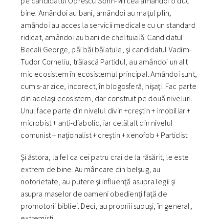
pe candidatul Oprescu Sorin-Mircea amândoi o duc
bine. Amândoi au bani, amândoi au maţul plin,
amândoi au acces la servicii medicale cu un standard
ridicat, amândoi au bani de cheltuială. Candidatul
Becali George, păi băi băiatule, şi candidatul Vadim-
Tudor Corneliu, trăiască Partidul, au amândoi un alt
mic ecosistem în ecosistemul principal. Amândoi sunt,
cum s-ar zice, incorect, în blogosferă, nişaţi. Fac parte
din acelaşi ecosistem, dar construit pe două niveluri.
Unul face parte din nivelul divin +creştin + imobiliar +
microbist + anti-diabolic, iar celălalt din nivelul
comunist + naţionalist + creştin + xenofob + Partidist.
Şi ăstora, la fel ca cei patru crai de la răsărit, le este
extrem de bine. Au mâncare din belşug, au
notorietate, au putere şi influenţă asupra legii şi
asupra maselor de oameni obedienţi faţă de
promotorii bibliei. Deci, au propriii supuşi, în general,
extremişti.