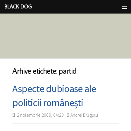
BLACK DOG
IDEEA
CU LIMBA SCOASĂ
Arhive etichete: partid
Aspecte dubioase ale
politicii româneşti
2 noiembrie 2009, 04:20
Andrei Drăguţu