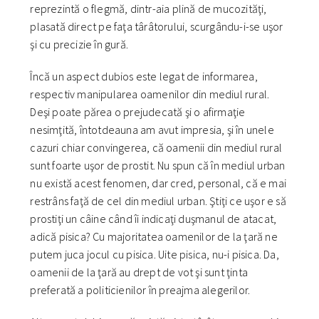
reprezintă o flegmă, dintr-aia plină de mucozităţi,
plasată direct pe faţa târâtorului, scurgându-i-se uşor
şi cu precizie în gură.
Încă un aspect dubios este legat de informarea,
respectiv manipularea oamenilor din mediul rural.
Deşi poate părea o prejudecată şi o afirmaţie
nesimţită, întotdeauna am avut impresia, şi în unele
cazuri chiar convingerea, că oamenii din mediul rural
sunt foarte uşor de prostit. Nu spun că în mediul urban
nu există acest fenomen, dar cred, personal, că e mai
restrâns faţă de cel din mediul urban. Ştiţi ce uşor e să
prostiţi un câine când îi indicaţi duşmanul de atacat,
adică pisica? Cu majoritatea oamenilor de la ţară ne
putem juca jocul cu pisica. Uite pisica, nu-i pisica. Da,
oamenii de la ţară au drept de vot şi sunt ţinta
preferată a politicienilor în preajma alegerilor.