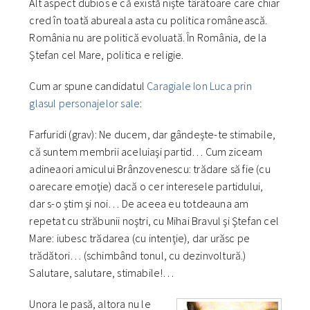
Alt aspect dubios e că există nişte târâtoare care chiar
cred în toată abureala asta cu politica românească.
România nu are politică evoluată. În România, de la
Ştefan cel Mare, politica e religie.
Cum ar spune candidatul
Caragiale Ion Luca prin
glasul personajelor sale
:
Farfuridi (grav): Ne ducem, dar gândeşte-te stimabile,
că suntem membrii aceluiaşi partid… Cum ziceam
adineaori amicului Brânzovenescu: trădare să fie (cu
oarecare emoţie) dacă o cer interesele partidului,
dar s-o ştim şi noi… De aceea eu totdeauna am
repetat cu străbunii noştri, cu Mihai Bravul şi Ştefan cel
Mare: iubesc trădarea (cu intenţie), dar urăsc pe
trădători… (schimbând tonul, cu dezinvoltură.)
Salutare, salutare, stimabile!…
Unora le pasă, altora nu le