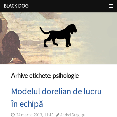
BLACK DOG
IDEEA
CU LIMBA SCOASĂ
Arhive etichete: psihologie
Modelul dorelian de lucru
în echipă
24 martie 2013, 11:40
Andrei Drăguţu