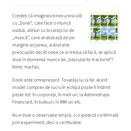
Credeți că imaginea binecunoscută
cu „Dorel”, care face o muncă
asiduă, alături cu tovarășii lui de
„muncă”, care analizează de pe
margine acțiunea, având alte
preocupări decât ceea ce ar trebui să facă, se aplică
doar în domeniul muncii de „basculanto-tractorist”?
Nimic mai fals.
Dorel este omniprezent. Tovarășii lui la fel. Acest
model complex de lucru în echipă poate fi întâlnit
peste tot: în corporații, în mall-uri, la Administrația
Financiară, în buticuri, în IMM-uri etc.
Nu e doar o observație simplă, ci o ipoteză confirmată
prin experiment, deci o certitudine.