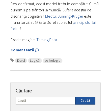
Deși confirmat, acest model trebuie combătut. Cum îi
punem și pe trântori la muncă? Suferă aceștia de
disonanță cognitivă?
Efectul Dunning-Kruger
este
hrana lor zilnică? Este Dorel subiectul
principiului lui
Peter
?
Credit imagine:
Taming Data
Comentează
Dorel
Logică
psihologie
Căutare
Caută