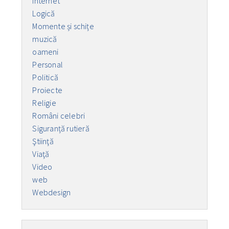
Internet
Logică
Momente și schițe
muzică
oameni
Personal
Politică
Proiecte
Religie
Români celebri
Siguranță rutieră
Ştiinţă
Viaţă
Video
web
Webdesign