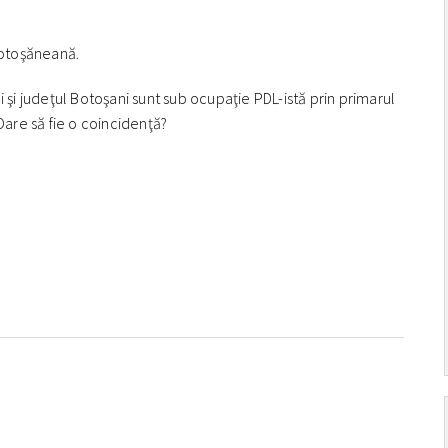
botoşăneană.
i şi judeţul Botoşani sunt sub ocupaţie PDL-istă prin primarul
 Oare să fie o coincidenţă?