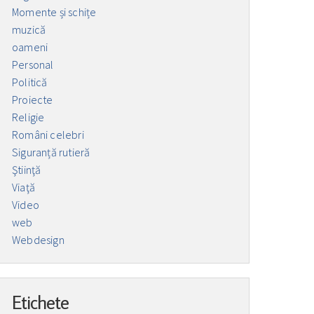
Momente și schițe
muzică
oameni
Personal
Politică
Proiecte
Religie
Români celebri
Siguranță rutieră
Ştiinţă
Viaţă
Video
web
Webdesign
Etichete