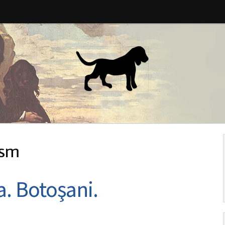
ism
. Botoşani.