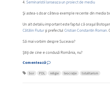
4.
Seminaristii lanseaza un proiect de mediu
Şi astea-s doar câteva exemple recente din media 
Un alt detaliu important este faptul că oraşul Botoşan
Cătălin Flutur
şi prefectul
Cristian Constantin Roman
.
Să mai vorbim despre Suceava?
Ştiţi de cine e condusă România, nu?
Comentează
bor
PDL
religie
teocraţie
totalitarism