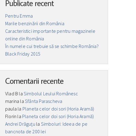
Publicate recent
Pentru Emma
Marile benzinării din România
Caracteristici importante pentru magazinele
online din România
În numele cui trebuie să se schimbe România?
Black Friday 2015
Comentarii recente
Vlad B
la
Simbolul Leului Românesc
marina
la
Sfânta Parascheva
paula
la
Planeta celor doi sori (Horia Aramă)
Florin
la
Planeta celor doi sori (Horia Aramă)
Andrei Drăguţu
la
Simboluri: Ideea de pe
bancnota de 200 lei