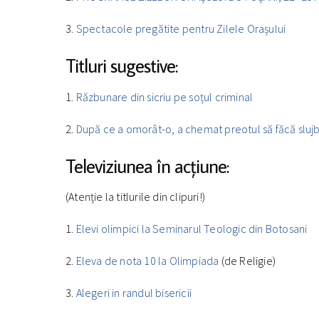
3.
Spectacole pregătite pentru Zilele Orașului
Titluri sugestive:
1.
Răzbunare din sicriu pe soțul criminal
2.
După ce a omorât-o, a chemat preotul să făcă slujb
Televiziunea în acțiune:
(Atenție la titlurile din clipuri!)
1.
Elevi olimpici la Seminarul Teologic din Botosani
2.
Eleva de nota 10 la Olimpiada
(de Religie)
3.
Alegeri in randul bisericii