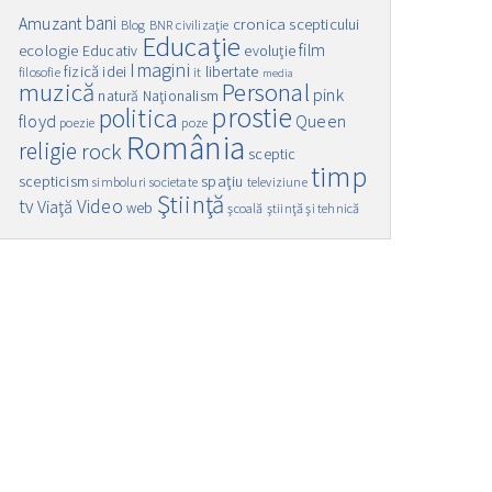
bani
Amuzant
cronica scepticului
Blog
BNR
civilizaţie
Educaţie
film
ecologie
Educativ
evoluţie
Imagini
fizică
idei
libertate
filosofie
it
media
muzică
Personal
pink
natură
Naţionalism
prostie
politica
floyd
Queen
poezie
poze
România
religie
rock
sceptic
timp
spaţiu
scepticism
simboluri
societate
televiziune
Ştiinţă
Video
tv
Viaţă
web
şcoală
ştiinţă şi tehnică