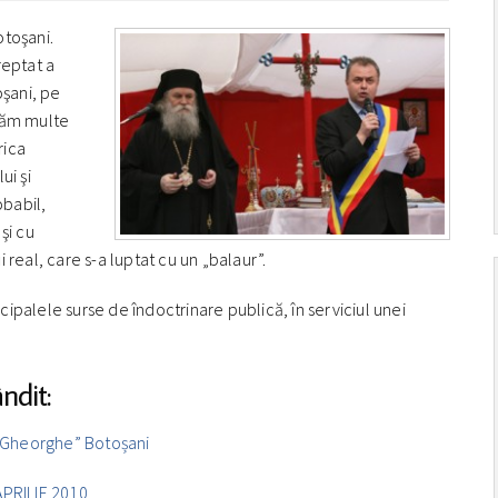
otoşani.
treptat a
oşani, pe
flăm multe
rica
ui şi
babil,
şi cu
real, care s-a luptat cu un „balaur”.
ipalele surse de îndoctrinare publică, în serviciul unei
ndit:
Sf. Gheorghe” Botoșani
PRILIE 2010