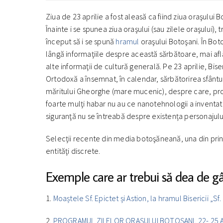
Ziua de 23 aprilie a fost aleasă ca fiind ziua oraşului B
Înainte i se spunea ziua oraşului (sau zilele oraşului), 
început să i se spună
hramul
oraşului Botoşani. În Bot
lângă informaţiile despre această sărbătoare, mai a
alte informaţii de cultură generală. Pe 23 aprilie, Bise
Ortodoxă a însemnat, în calendar, sărbătorirea sfântul
măritului Gheorghe (mare mucenic), despre care, pro
foarte mulţi habar nu au ce nanotehnologii a inventat 
siguranţă nu se întreabă despre existența personajului 
Selecţii recente din media botoşăneană, una din princ
entităţi discrete.
Exemple care ar trebui să dea de gâ
1.
Moaștele Sf. Epictet și Astion, la hramul Bisericii „
2.
PROGRAMUL ZILELOR ORAȘULUI BOTOȘANI, 22- 25 A