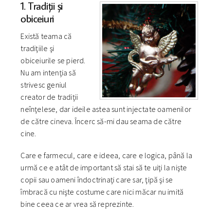
1. Tradiţii şi
obiceiuri
Există teama că
tradiţiile şi
obiceiurile se pierd.
Nu am intenţia să
strivesc geniul
creator de tradiţii
neînţelese, dar ideile astea sunt injectate oamenilor
de către cineva. Încerc să-mi dau seama de către
cine.
Care e farmecul, care e ideea, care e logica, până la
urmă ce e atât de important să stai să te uiţi la nişte
copii sau oameni îndoctrinaţi care sar, ţipă şi se
îmbracă cu nişte costume care nici măcar nu imită
bine ceea ce ar vrea să reprezinte.