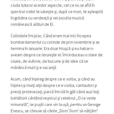
ciuda tuturor acestor aspecte, cel ce nu se află în
spectrul vizibil te iubeşte şi, după ce mori, te aşteaptă
în grădina cu verdeaţă şi vei asculta muzică
românească alături de El.
Colindele îmi plac. Când eram mai mic începea
bombardamentul cu colinde de prin noiembrie şi se
termina în ianuarie. Era doar Hruşcă şi eu habar n-
aveam despre ce leruieşte el. Îmi induceau o stare de
visare, de euforie, de bucurie şi de idee că se
mănâncă mult şi e vacanţă.
Acum, când înţeleg despre ce e vorba, şi când au
înţeles şi mulţi alţii despre ce e vorba, cantautori şi
preoţi protevezaţi, parcă îmi stă în gât când auzi toţi
behăitorii cântând veşnicul şi celebrul „O ce veste
minunată”, iar puştii care vin la uşă, pentru un George
Enescu, se chinuie să cânte „Dom’ Dom’ să-nălţăm”