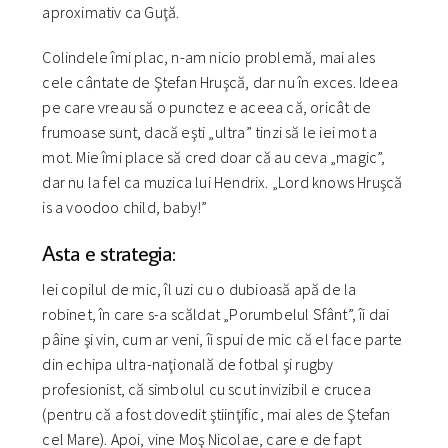
aproximativ ca Guţă.
Colindele îmi plac, n-am nicio problemă, mai ales
cele cântate de Ştefan Hruşcă, dar nu în exces. Ideea
pe care vreau să o punctez e aceea că, oricât de
frumoase sunt, dacă eşti „ultra” tinzi să le iei mot a
mot. Mie îmi place să cred doar că au ceva „magic”,
dar nu la fel ca muzica lui Hendrix. „Lord knows Hruşcă
is a voodoo child, baby!”
Asta e strategia:
Iei copilul de mic, îl uzi cu o dubioasă apă de la
robinet, în care s-a scăldat „Porumbelul Sfânt”, îi dai
pâine şi vin, cum ar veni, îi spui de mic că el face parte
din echipa ultra-naţională de fotbal şi rugby
profesionist, că simbolul cu scut invizibil e crucea
(pentru că a fost dovedit ştiinţific, mai ales de Ştefan
cel Mare). Apoi, vine Moş Nicolae, care e de fapt