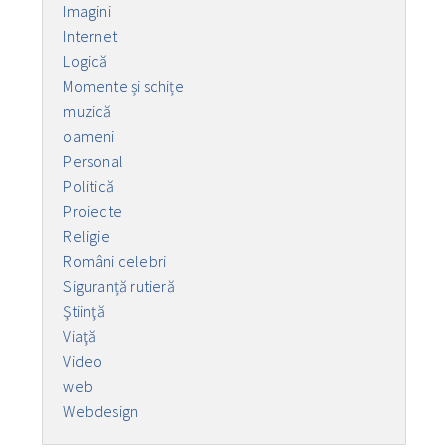
Imagini
Internet
Logică
Momente și schițe
muzică
oameni
Personal
Politică
Proiecte
Religie
Români celebri
Siguranță rutieră
Ştiinţă
Viaţă
Video
web
Webdesign