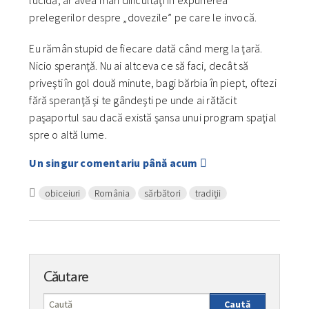
lucidă, ar avea mari dificultăţi în expunerea
prelegerilor despre „dovezile” pe care le invocă.
Eu rămân stupid de fiecare dată când merg la ţară.
Nicio speranţă. Nu ai altceva ce să faci, decât să
priveşti în gol două minute, bagi bărbia în piept, oftezi
fără speranţă şi te gândeşti pe unde ai rătăcit
paşaportul sau dacă există şansa unui program spaţial
spre o altă lume.
Un singur comentariu până acum
obiceiuri
România
sărbători
tradiţii
Căutare
Caută