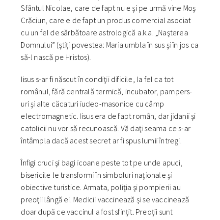
Sfântul Nicolae, care de fapt nu e şi pe urmă vine Moş
Crăciun, care e de fapt un produs comercial asociat
cu un fel de sărbătoare astrologică a.k.a. „Naşterea
Domnului” (ştiţi povestea: Maria umbla în sus şi în jos ca
să-l nască pe Hristos).
Iisus s-ar fi născut în condiţii dificile, la fel ca tot
românul, fără centrală termică, incubator, pampers-
uri şi alte căcaturi iudeo-masonice cu câmp
electromagnetic. Iisus era de fapt român, dar jidanii şi
catolicii nu vor să recunoască. Vă daţi seama ce s-ar
întâmpla dacă acest secret ar fi spus lumii întregi.
Înfigi cruci şi bagi icoane peste tot pe unde apuci,
bisericile le transformi în simboluri naţionale şi
obiective turistice. Armata, poliţia şi pompierii au
preoţii lângă ei. Medicii vaccinează şi se vaccinează
doar după ce vaccinul a fost sfinţit. Preoţii sunt