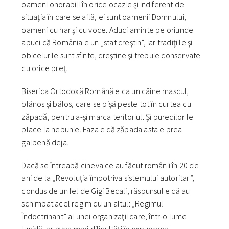
oameni onorabili în orice ocazie şi indiferent de
situaţia în care se află, ei sunt oamenii Domnului,
oameni cu har şi cu voce. Aduci aminte pe oriunde
apuci că România e un „stat creştin”, iar tradiţiile şi
obiceiurile sunt sfinte, creştine şi trebuie conservate
cu orice preţ.
Biserica Ortodoxă Română e ca un câine mascul,
blănos şi bălos, care se pişă peste tot în curtea cu
zăpadă, pentru a-şi marca teritoriul. Şi purecilor le
place la nebunie. Faza e că zăpada asta e prea
galbenă deja.
Dacă se întreabă cineva ce au făcut românii în 20 de
ani de la „Revoluţia împotriva sistemului autoritar”,
condus de un fel de Gigi Becali, răspunsul e că au
schimbat acel regim cu un altul: „Regimul
Îndoctrinant” al unei organizaţii care, într-o lume