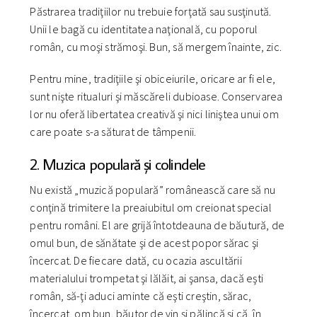
Păstrarea tradiţiilor nu trebuie forţată sau susţinută.
Unii le bagă cu identitatea naţională, cu poporul
român, cu moşi strămoşi. Bun, să mergem înainte, zic.
Pentru mine, tradiţiile şi obiceiurile, oricare ar fi ele,
sunt nişte ritualuri şi măscăreli dubioase. Conservarea
lor nu oferă libertatea creativă şi nici liniştea unui om
care poate s-a săturat de tâmpenii.
2. Muzica populară şi colindele
Nu există „muzică populară” românească care să nu
conţină trimitere la preaiubitul om creionat special
pentru români. El are grijă întotdeauna de băutură, de
omul bun, de sănătate şi de acest popor sărac şi
încercat. De fiecare dată, cu ocazia ascultării
materialului trompetat şi lălăit, ai şansa, dacă eşti
român, să-ţi aduci aminte că eşti creştin, sărac,
încercat, om bun, băutor de vin şi pălincă şi că, în