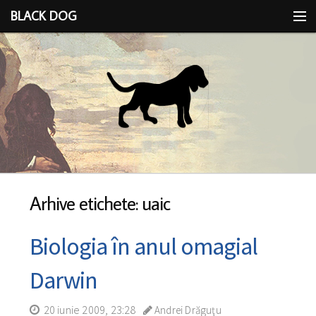
BLACK DOG
IDEEA
CU LIMBA SCOASĂ
Arhive etichete: uaic
Biologia în anul omagial
Darwin
20 iunie 2009, 23:28
Andrei Drăguţu