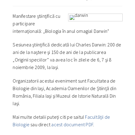
Manifestare ştiinţifică cu
participare
internaţională: „Biologia în anul omagial Darwin”
Sesiunea ştiinţifică dedicată lui Charles Darwin: 200 de
ani de la naştere şi 150 de ani de la publicarea
„Originii speciilor” va avea loc în zilele de 6, 7 şi 8
noiembrie 2009, la Iaşi.
Organizatorii acestui eveniment sunt Facultatea de
Biologie din Iaşi, Academia Oamenilor de Ştiinţă din
România, Filiala Iaşi şi Muzeul de Istorie Naturală Din
Iaşi.
Mai multe detalii puteţi citi pe saitul
Facultăţii de
Biologie
sau direct
acest document PDF
.