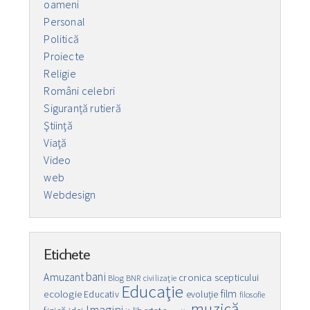
oameni
Personal
Politică
Proiecte
Religie
Români celebri
Siguranță rutieră
Ştiinţă
Viaţă
Video
web
Webdesign
Etichete
bani
Amuzant
cronica scepticului
Blog
BNR
civilizaţie
Educaţie
film
ecologie
Educativ
evoluţie
filosofie
muzică
Imagini