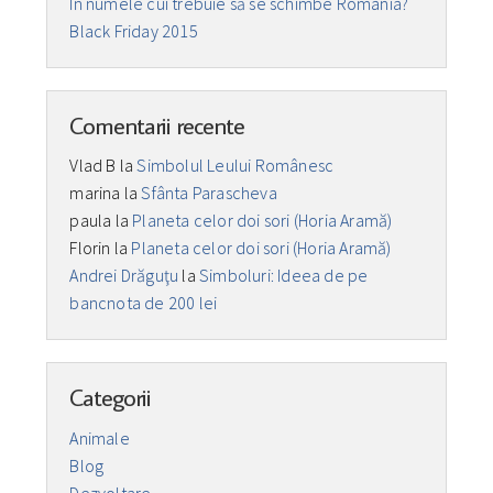
În numele cui trebuie să se schimbe România?
Black Friday 2015
Comentarii recente
Vlad B
la
Simbolul Leului Românesc
marina
la
Sfânta Parascheva
paula
la
Planeta celor doi sori (Horia Aramă)
Florin
la
Planeta celor doi sori (Horia Aramă)
Andrei Drăguţu
la
Simboluri: Ideea de pe
bancnota de 200 lei
Categorii
Animale
Blog