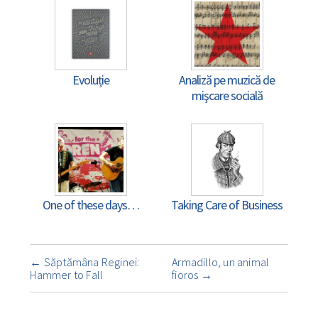
Evoluție
Analiză pe muzică de
mişcare socială
One of these days…
Taking Care of Business
Navigare
←
Săptămâna Reginei:
Armadillo, un animal
însemnare
Hammer to Fall
fioros
→