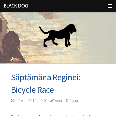
BLACK DOG
IDEEA
CU LIMBA SCOASĂ
Săptămâna Reginei:
Bicycle Race
17 mai 2011, 00:01
Andrei Drăguţu