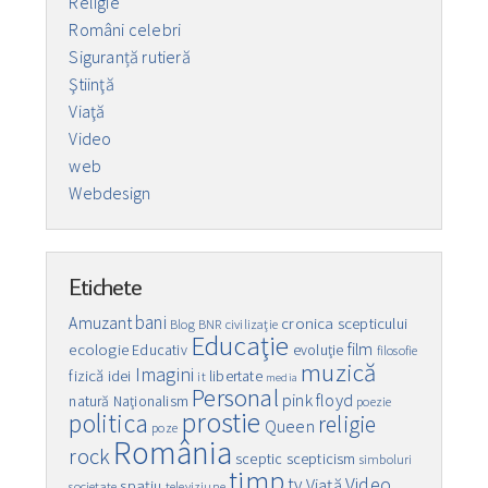
Religie
Români celebri
Siguranță rutieră
Ştiinţă
Viaţă
Video
web
Webdesign
Etichete
bani
Amuzant
cronica scepticului
Blog
BNR
civilizaţie
Educaţie
film
ecologie
Educativ
evoluţie
filosofie
muzică
Imagini
fizică
idei
libertate
it
media
Personal
pink floyd
natură
Naţionalism
poezie
prostie
politica
religie
Queen
poze
România
rock
sceptic
scepticism
simboluri
timp
Video
tv
Viaţă
spaţiu
societate
televiziune