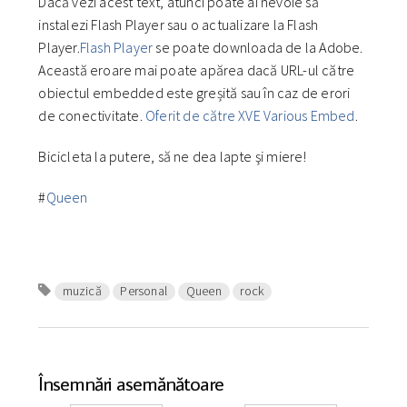
Dacă vezi acest text, atunci poate ai nevoie să
instalezi Flash Player sau o actualizare la Flash
Player.
Flash Player
se poate downloada de la Adobe.
Această eroare mai poate apărea dacă URL-ul către
obiectul embedded este greșită sau în caz de erori
de conectivitate.
Oferit de către XVE Various Embed
.
Bicicleta la putere, să ne dea lapte şi miere!
#
Queen
muzică
Personal
Queen
rock
Însemnări asemănătoare