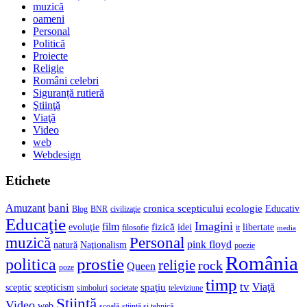
muzică
oameni
Personal
Politică
Proiecte
Religie
Români celebri
Siguranță rutieră
Ştiinţă
Viaţă
Video
web
Webdesign
Etichete
bani
Amuzant
cronica scepticului
ecologie
Educativ
Blog
BNR
civilizaţie
Educaţie
Imagini
film
fizică
evoluţie
idei
libertate
filosofie
it
media
muzică
Personal
pink floyd
natură
Naţionalism
poezie
România
prostie
politica
religie
rock
Queen
poze
timp
tv
Viaţă
spaţiu
sceptic
scepticism
simboluri
societate
televiziune
Ştiinţă
Video
web
şcoală
ştiinţă şi tehnică