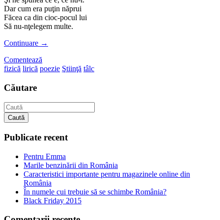
Dar cum era puţin năprui
Făcea ca din cioc-pocul lui
Să nu-nţelegem multe.
Continuare
→
Comentează
fizică
lirică
poezie
Ştiinţă
tâlc
Căutare
Caută
Publicate recent
Pentru Emma
Marile benzinării din România
Caracteristici importante pentru magazinele online din
România
În numele cui trebuie să se schimbe România?
Black Friday 2015
Comentarii recente