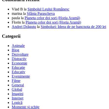
Vlad B
la
Simbolul Leului Românesc
marina
la
Sfânta Parascheva
paula
la
Planeta celor doi sori (Horia Aramă)
Florin
la
Planeta celor doi sori (Horia Aramă)
Andrei Drăguţu
la
Simboluri: Ideea de pe bancnota de 200 lei
Categorii
Animale
Blog
Dezvoltare
Distractiv
Economie
Educaţie
Educativ
Evenimente
Filme
General
Global
Imagini
Internet
Logică
Momente și schițe