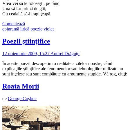
Vrea-vei să le foloseşti, pe rând,
Una să i-o prinzi de gât,
Cu cealaltă să-i tragi ţeapă.
Comentează
epigramă
lirică
poezie
violet
Poezii ştiinţifice
12 noiembrie 2009, 15:27
Andrei Drăguţu
În aceste poezii descoperim o realitate a zilelor noastre, când
explicaţiile ştiinţifice ale fenomenelor sau tehnologiilor utilizate nu
sunt înţelese sau sunt combătute cu argumente stupide. Vă rog, citiţi:
Roata Morii
de
George Coşbuc