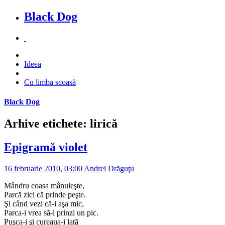
Black Dog
Ideea
Cu limba scoasă
Black Dog
Arhive etichete: lirică
Epigramă violet
16 februarie 2010, 03:00
Andrei Drăguţu
Mândru coasa mânuieşte,
Parcă zici că prinde peşte.
Şi când vezi că-i aşa mic,
Parca-i vrea să-l prinzi un pic.
Puşca-i şi cureaua-i lată