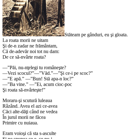
Stăteam pe gânduri, eu şi gloata.
La roata morii ne uitam
Şi de-n zadar ne frământam,
Că de-adevăr noi tot nu dam:
De ce să-nvârte roata?
—”Păi, nu-nţelegi tu româneşte?
—Vezi scocul?”—”Văd.”—”Şi ce-i pe scoc?”
—”E apă.” —”Bun! Stă apa-n loc?”
—”Ba vine.” —”Ei, acum cioc-poc
Şi roata să-nvârteşte!”
Moraru-şi scutură luleaua
Râzând. Avea el azi ce-avea
Căci alte-dăţi când ne vedea
În jurul morii ne făcea
Primire cu nuiaua.
Eram voioşi că sta s-asculte
Şi ne spunea ce e, ce nu-i.