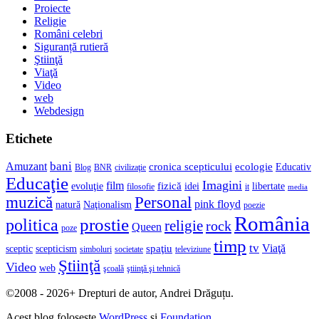
Proiecte
Religie
Români celebri
Siguranță rutieră
Ştiinţă
Viaţă
Video
web
Webdesign
Etichete
bani
Amuzant
cronica scepticului
ecologie
Educativ
Blog
BNR
civilizaţie
Educaţie
Imagini
film
fizică
evoluţie
idei
libertate
filosofie
it
media
muzică
Personal
pink floyd
natură
Naţionalism
poezie
România
prostie
politica
religie
rock
Queen
poze
timp
tv
Viaţă
spaţiu
sceptic
scepticism
simboluri
societate
televiziune
Ştiinţă
Video
web
şcoală
ştiinţă şi tehnică
©2008 - 2026+ Drepturi de autor, Andrei Drăguțu.
Acest blog folosește
WordPress
și
Foundation