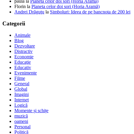
paula
la
Planeta celor doi sori (Horia Aramă)
Florin
la
Planeta celor doi sori (Horia Aramă)
Andrei Drăguţu
la
Simboluri: Ideea de pe bancnota de 200 lei
Categorii
Animale
Blog
Dezvoltare
Distractiv
Economie
Educaţie
Educativ
Evenimente
Filme
General
Global
Imagini
Internet
Logică
Momente și schițe
muzică
oameni
Personal
Politică