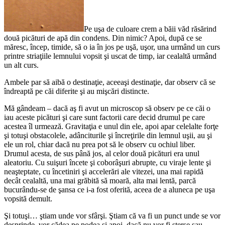
Pe uşa de culoare crem a băii văd răsărind
două picături de apă din condens. Din nimic? Apoi, după ce se
măresc, încep, timide, să o ia în jos pe uşă, uşor, una urmând un curs
printre striaţiile lemnului vopsit şi uscat de timp, iar cealaltă urmând
un alt curs.
Ambele par să aibă o destinaţie, aceeaşi destinaţie, dar observ că se
îndreaptă pe căi diferite şi au mişcări distincte.
Mă gândeam – dacă aş fi avut un microscop să observ pe ce căi o
iau aceste picături şi care sunt factorii care decid drumul pe care
acestea îl urmează. Gravitaţia e unul din ele, apoi apar celelalte forţe
şi totuşi obstacolele, adânciturile şi încreţirile din lemnul uşii, au şi
ele un rol, chiar dacă nu prea pot să le observ cu ochiul liber.
Drumul acesta, de sus până jos, al celor două picături era unul
aleatoriu. Cu suişuri încete şi coborâşuri abrupte, cu viraje lente şi
neaşteptate, cu încetiniri şi accelerări ale vitezei, una mai rapidă
decât cealaltă, una mai grăbită să moară, alta mai lentă, parcă
bucurându-se de şansa ce i-a fost oferită, aceea de a aluneca pe uşa
vopsită demult.
Şi totuşi… ştiam unde vor sfârşi. Ştiam că va fi un punct unde se vor
desprinde, vor cădea pe podea şi apoi, dacă nu vor fi şterse sau