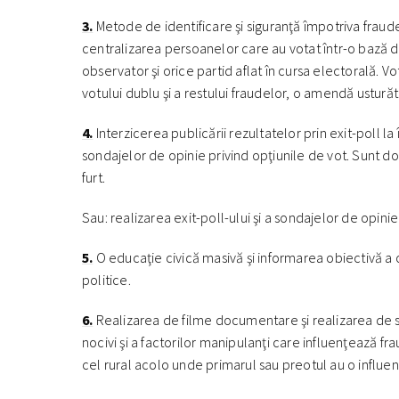
3.
Metode de identificare şi siguranţă împotriva fraude
centralizarea persoanelor care au votat într-o bază d
observator şi orice partid aflat în cursa electorală. Vo
votului dublu şi a restului fraudelor, o amendă ustur
4.
Interzicerea publicării rezultatelor prin exit-poll l
sondajelor de opinie privind opţiunile de vot. Sunt 
furt.
Sau: realizarea exit-poll-ului şi a sondajelor de opinie 
5.
O educaţie civică masivă şi informarea obiectivă a
politice.
6.
Realizarea de filme documentare şi realizarea de s
nocivi şi a factorilor manipulanţi care influenţează fra
cel rural acolo unde primarul sau preotul au o influen