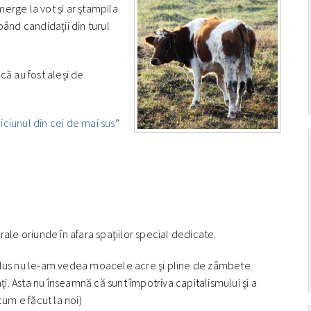
merge la vot şi ar ştampila
nd candidaţii din turul
 că au fost aleşi de
iciunul din cei de mai sus
”
ale oriunde în afara spaţiilor special dedicate.
în plus nu le-am vedea moacele acre şi pline de zâmbete
aţi. Asta nu înseamnă că sunt împotriva capitalismului şi a
cum e făcut la noi)