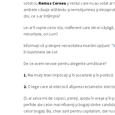
votat cu
Remus Cernea
şi restul care nu au votat ar 
ambele căsuţe arătându-şi nemulţumirea şi dezaprobâ
doi, ce s-ar întâmpla?
Le-ar fi ruşine celor doi, indiferent care din ei câştigă,
minoritate, ori cum?
Informaţi-vă şi despre necesitatea inserării opţiunii “
N
în buletinele de vot.
De ce avem nevoie pentru alegerile următoare?
1.
Mai mulţi tineri implicaţi şi în societate şi în politică.
2.
O lege care să interzică afişarea reclamelor elector
(S-ar salva mii de copaci, pereţi, spaţiu în oraşe şi 
perfide ale celor mai influenţi şi bogaţi dintre candid
celor bogaţi. Ba, chiar sunt pentru capitalism, dar nu 