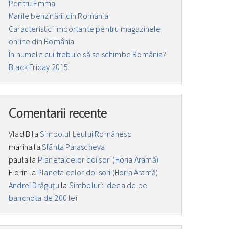
Pentru Emma
Marile benzinării din România
Caracteristici importante pentru magazinele
online din România
În numele cui trebuie să se schimbe România?
Black Friday 2015
Comentarii recente
Vlad B
la
Simbolul Leului Românesc
marina
la
Sfânta Parascheva
paula
la
Planeta celor doi sori (Horia Aramă)
Florin
la
Planeta celor doi sori (Horia Aramă)
Andrei Drăguţu
la
Simboluri: Ideea de pe
bancnota de 200 lei