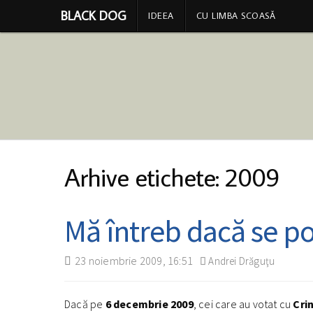
BLACK DOG
IDEEA
CU LIMBA SCOASĂ
Arhive etichete: 2009
Mă întreb dacă se 
23 noiembrie 2009, 16:51
Andrei Drăguţu
Dacă pe
6 decembrie 2009
, cei care au votat cu
Cri