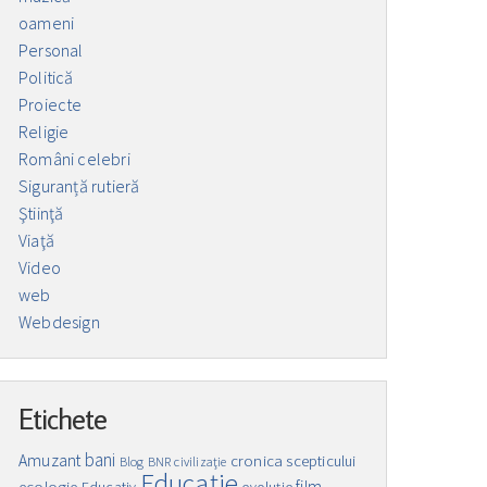
oameni
Personal
Politică
Proiecte
Religie
Români celebri
Siguranță rutieră
Ştiinţă
Viaţă
Video
web
Webdesign
Etichete
bani
Amuzant
cronica scepticului
Blog
BNR
civilizaţie
Educaţie
film