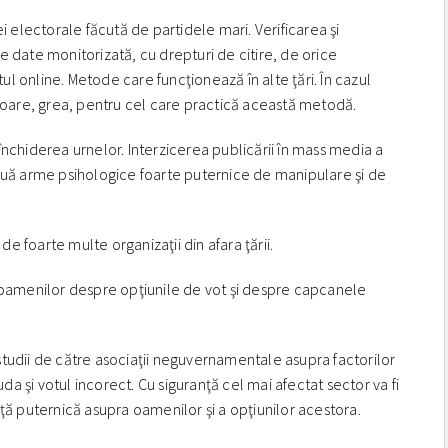
i electorale făcută de partidele mari. Verificarea şi
e date monitorizată, cu drepturi de citire, de orice
tul online. Metode care funcţionează în alte ţări. În cazul
ătoare, grea, pentru cel care practică această metodă.
a închiderea urnelor. Interzicerea publicării în mass media a
două arme psihologice foarte puternice de manipulare şi de
de foarte multe organizaţii din afara ţării.
 oamenilor despre opţiunile de vot şi despre capcanele
tudii de către asociaţii neguvernamentale asupra factorilor
uda şi votul incorect. Cu siguranţă cel mai afectat sector va fi
ţă puternică asupra oamenilor şi a opţiunilor acestora.