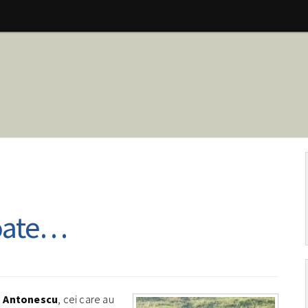
poate…
n Antonescu
, cei care au