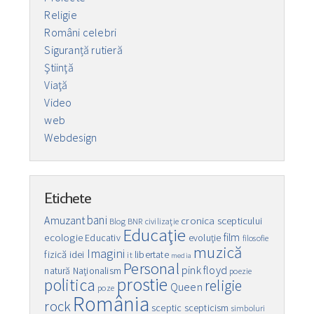
Religie
Români celebri
Siguranță rutieră
Ştiinţă
Viaţă
Video
web
Webdesign
Etichete
bani
Amuzant
cronica scepticului
Blog
BNR
civilizaţie
Educaţie
film
ecologie
Educativ
evoluţie
filosofie
muzică
Imagini
fizică
idei
libertate
it
media
Personal
pink floyd
natură
Naţionalism
poezie
prostie
politica
religie
Queen
poze
România
rock
sceptic
scepticism
simboluri