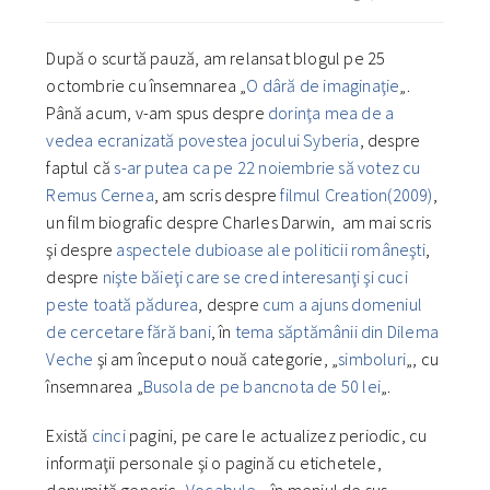
După o scurtă pauză, am relansat blogul pe 25
octombrie cu însemnarea „
O dâră de imaginaţie
„.
Până acum, v-am spus despre
dorinţa mea de a
vedea ecranizată povestea jocului Syberia
, despre
faptul că
s-ar putea ca pe 22 noiembrie să votez cu
Remus Cernea
, am scris despre
filmul Creation(2009)
,
un film biografic despre Charles Darwin, am mai scris
şi despre
aspectele dubioase ale politicii româneşti
,
despre
nişte băieţi care se cred interesanţi şi cuci
peste toată pădurea
, despre
cum a ajuns domeniul
de cercetare fără bani
, în
tema săptămânii din Dilema
Veche
şi am început o nouă categorie, „
simboluri
„, cu
însemnarea „
Busola de pe bancnota de 50 lei
„.
Există
c
i
n
c
i
pagini, pe care le actualizez periodic, cu
informaţii personale şi o pagină cu etichetele,
denumită generic „
Vocabule
„, în meniul de sus.