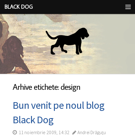
BLACK DOG
IDEEA
CU LIMBA SCOASĂ
Arhive etichete: design
Bun venit pe noul blog
Black Dog
11 noiembrie 2009, 14:32
Andrei Drăguţu